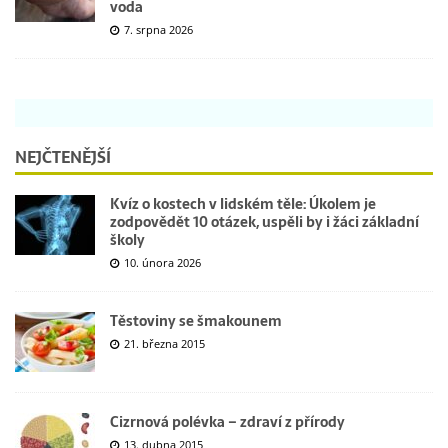
voda
7. srpna 2026
NEJČTENĚJŠÍ
Kvíz o kostech v lidském těle: Úkolem je
zodpovědět 10 otázek, uspěli by i žáci základní
školy
10. února 2026
Těstoviny se šmakounem
21. března 2015
Cizrnová polévka – zdraví z přírody
13. dubna 2015