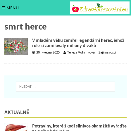
☰ MENU
smrt herce
V mladém věku zemřel legendární herec, jehož
role si zamilovaly miliony diváků
30. května 2025
Tereza Vohrlíková
Zajímavosti
AKTUÁLNĚ
Potraviny, které škodí slinivce okamžitě vyřaďte