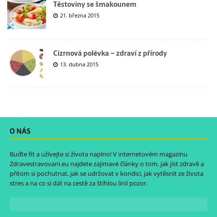
Těstoviny se šmakounem
21. března 2015
Cizrnová polévka – zdraví z přírody
13. dubna 2015
O NÁS
Buďte fit a užívejte si života naplno! V internetovém magazínu
Zdravestravovani.eu
najdete zajímavé články o tom, jak jíst zdravě a
přitom si pochutnat, jak se udržovat v kondici, jak vytěsnit ze života
stres a na co si dát na cestě za štíhlou linií pozor.