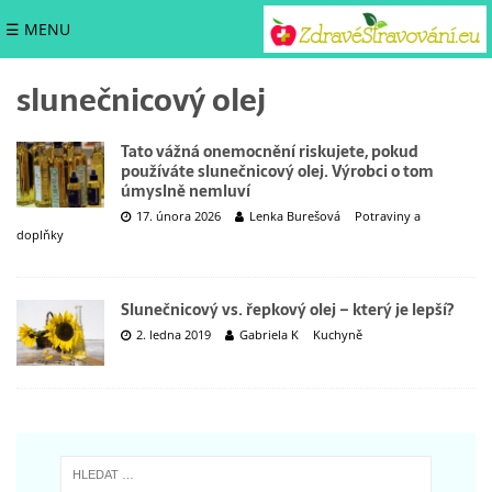
☰ MENU
slunečnicový olej
Tato vážná onemocnění riskujete, pokud
používáte slunečnicový olej. Výrobci o tom
úmyslně nemluví
17. února 2026
Lenka Burešová
Potraviny a
doplňky
Slunečnicový vs. řepkový olej – který je lepší?
2. ledna 2019
Gabriela K
Kuchyně