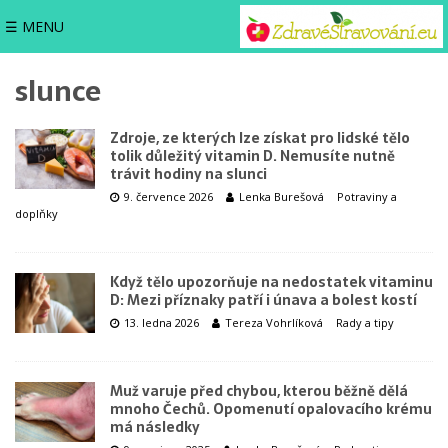
☰ MENU
slunce
Zdroje, ze kterých lze získat pro lidské tělo
tolik důležitý vitamin D. Nemusíte nutně
trávit hodiny na slunci
9. července 2026
Lenka Burešová
Potraviny a
doplňky
Když tělo upozorňuje na nedostatek vitaminu
D: Mezi příznaky patří i únava a bolest kostí
13. ledna 2026
Tereza Vohrlíková
Rady a tipy
Muž varuje před chybou, kterou běžně dělá
mnoho Čechů. Opomenutí opalovacího krému
má následky