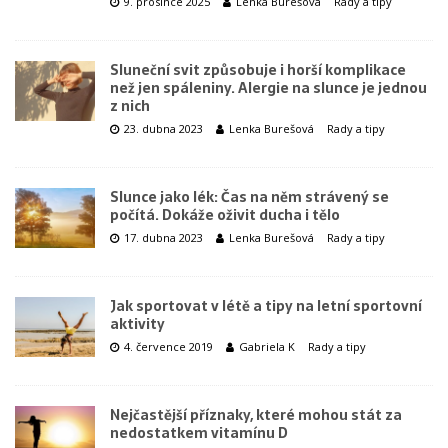
9. prosince 2025
Lenka Burešová
Rady a tipy
Sluneční svit způsobuje i horší komplikace
než jen spáleniny. Alergie na slunce je jednou
z nich
23. dubna 2023
Lenka Burešová
Rady a tipy
Slunce jako lék: Čas na něm strávený se
počítá. Dokáže oživit ducha i tělo
17. dubna 2023
Lenka Burešová
Rady a tipy
Jak sportovat v létě a tipy na letní sportovní
aktivity
4. července 2019
Gabriela K
Rady a tipy
Nejčastější příznaky, které mohou stát za
nedostatkem vitamínu D