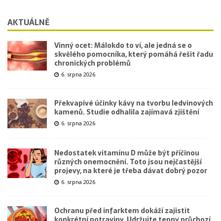
AKTUÁLNĚ
Vinný ocet: Málokdo to ví, ale jedná se o
skvělého pomocníka, který pomáhá řešit řadu
chronických problémů
6. srpna 2026
Překvapivé účinky kávy na tvorbu ledvinových
kamenů. Studie odhalila zajímavá zjištění
6. srpna 2026
Nedostatek vitamínu D může být příčinou
různých onemocnění. Toto jsou nejčastější
projevy, na které je třeba dávat dobrý pozor
6. srpna 2026
Ochranu před infarktem dokáží zajistit
konkrétní potraviny. Udržujte tepny průchozí