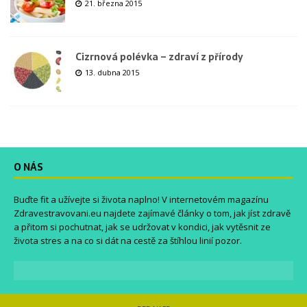
21. března 2015
Cizrnová polévka – zdraví z přírody
13. dubna 2015
O NÁS
Buďte fit a užívejte si života naplno! V internetovém magazínu
Zdravestravovani.eu
najdete zajímavé články o tom, jak jíst zdravě
a přitom si pochutnat, jak se udržovat v kondici, jak vytěsnit ze
života stres a na co si dát na cestě za štíhlou linií pozor.