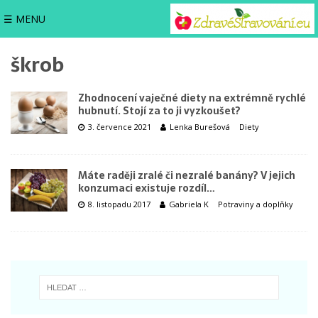
☰ MENU
škrob
Zhodnocení vaječné diety na extrémně rychlé
hubnutí. Stojí za to ji vyzkoušet?
3. července 2021
Lenka Burešová
Diety
Máte raději zralé či nezralé banány? V jejich
konzumaci existuje rozdíl…
8. listopadu 2017
Gabriela K
Potraviny a doplňky