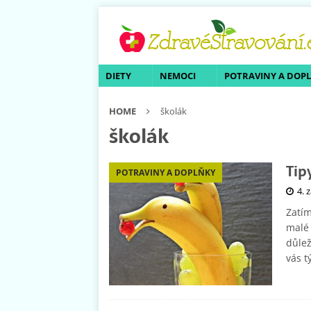
DIETY
NEMOCI
POTRAVINY A DOP
HOME
školák
školák
Tip
POTRAVINY A DOPLŇKY
4. 
Zatím
malé 
důlež
vás t