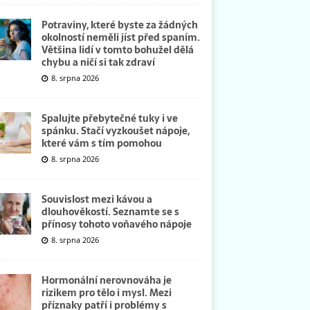
Potraviny, které byste za žádných
okolností neměli jíst před spaním.
Většina lidí v tomto bohužel dělá
chybu a ničí si tak zdraví
8. srpna 2026
Spalujte přebytečné tuky i ve
spánku. Stačí vyzkoušet nápoje,
které vám s tím pomohou
8. srpna 2026
Souvislost mezi kávou a
dlouhověkostí. Seznamte se s
přínosy tohoto voňavého nápoje
8. srpna 2026
Hormonální nerovnováha je
rizikem pro tělo i mysl. Mezi
příznaky patří i problémy s