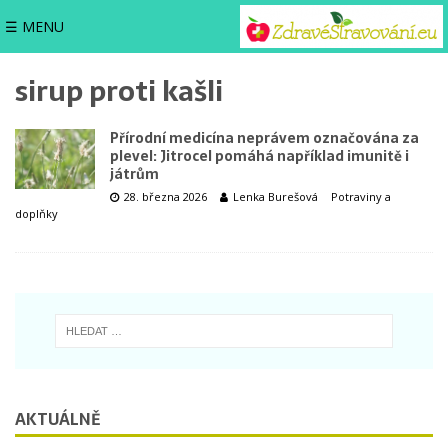
☰ MENU
sirup proti kašli
Přírodní medicína neprávem označována za
plevel: Jitrocel pomáhá například imunitě i
játrům
28. března 2026
Lenka Burešová
Potraviny a
doplňky
AKTUÁLNĚ