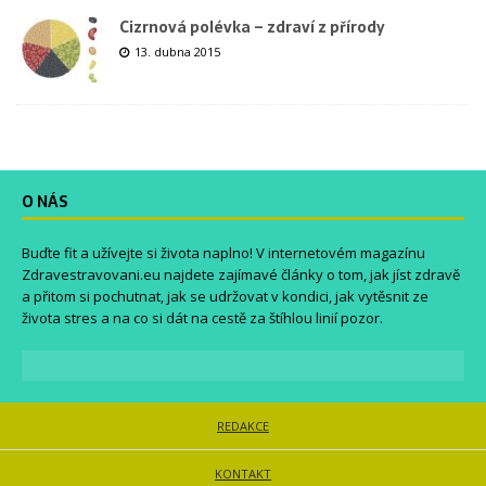
Cizrnová polévka – zdraví z přírody
13. dubna 2015
O NÁS
Buďte fit a užívejte si života naplno! V internetovém magazínu
Zdravestravovani.eu
najdete zajímavé články o tom, jak jíst zdravě
a přitom si pochutnat, jak se udržovat v kondici, jak vytěsnit ze
života stres a na co si dát na cestě za štíhlou linií pozor.
REDAKCE
KONTAKT