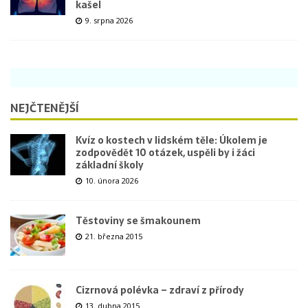
kašel
9. srpna 2026
NEJČTENĚJŠÍ
Kvíz o kostech v lidském těle: Úkolem je
zodpovědět 10 otázek, uspěli by i žáci
základní školy
10. února 2026
Těstoviny se šmakounem
21. března 2015
Cizrnová polévka – zdraví z přírody
13. dubna 2015