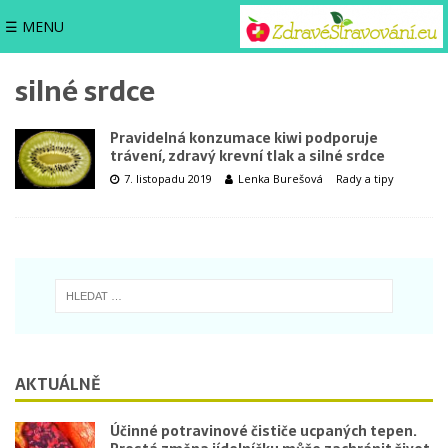
☰ MENU
silné srdce
Pravidelná konzumace kiwi podporuje
trávení, zdravý krevní tlak a silné srdce
7. listopadu 2019
Lenka Burešová
Rady a tipy
AKTUÁLNĚ
Účinné potravinové čističe ucpaných tepen.