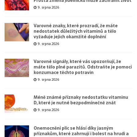
Prostá změna jídelníčku může zachránit život
9. srpna 2026
Varovné znaky, které prozradí, že máte
nedostatek důležitých vitaminů a tělo
vyžaduje jejich okamžité doplnění
9. srpna 2026
Varovné signály, které vás upozorňují, že
máte tělo plné parazitů. Odstraňte je pomocí
konzumace těchto potravin
9. srpna 2026
Méně známé příznaky nedostatku vitaminu
D, které je nutné bezpodmínečně znát
9. srpna 2026
Onemocnění plic se hlásí díky jasným
příznakům, které zahrnují i bolest na hrudi a