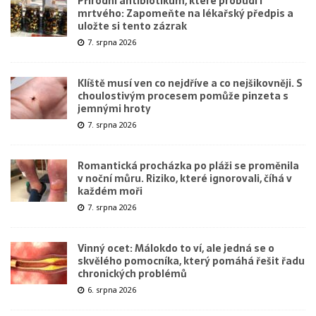
Přírodní antibiotikum, které probudí i
mrtvého: Zapomeňte na lékařský předpis a
uložte si tento zázrak
7. srpna 2026
Klíště musí ven co nejdříve a co nejšikovněji. S
choulostivým procesem pomůže pinzeta s
jemnými hroty
7. srpna 2026
Romantická procházka po pláži se proměnila
v noční můru. Riziko, které ignorovali, číhá v
každém moři
7. srpna 2026
Vinný ocet: Málokdo to ví, ale jedná se o
skvělého pomocníka, který pomáhá řešit řadu
chronických problémů
6. srpna 2026