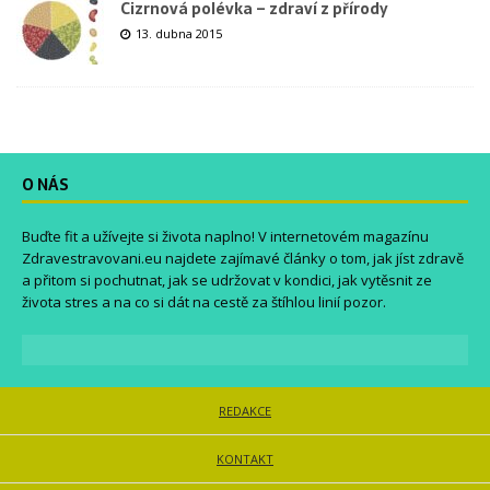
Cizrnová polévka – zdraví z přírody
13. dubna 2015
O NÁS
Buďte fit a užívejte si života naplno! V internetovém magazínu
Zdravestravovani.eu
najdete zajímavé články o tom, jak jíst zdravě
a přitom si pochutnat, jak se udržovat v kondici, jak vytěsnit ze
života stres a na co si dát na cestě za štíhlou linií pozor.
REDAKCE
KONTAKT