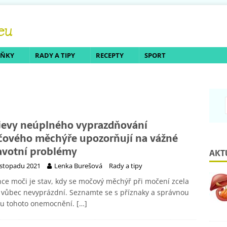
LŇKY
RADY A TIPY
RECEPTY
SPORT
jevy neúplného vyprazdňování
ového měchýře upozorňují na vážné
avotní problémy
AKT
listopadu 2021
Lenka Burešová
Rady a tipy
ce moči je stav, kdy se močový měchýř při močení zcela
vůbec nevyprázdní. Seznamte se s příznaky a správnou
ou tohoto onemocnění.
[…]