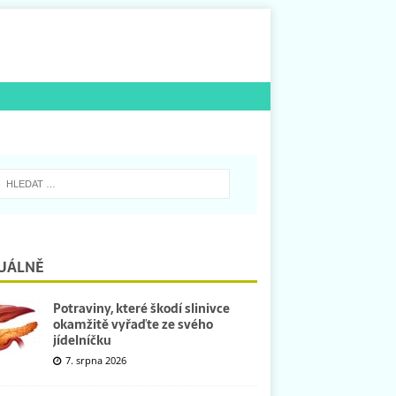
UÁLNĚ
Potraviny, které škodí slinivce
okamžitě vyřaďte ze svého
jídelníčku
7. srpna 2026