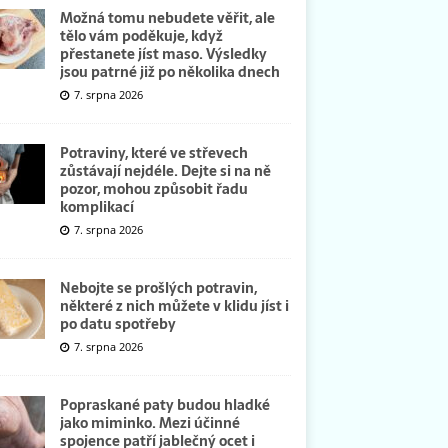
Možná tomu nebudete věřit, ale
tělo vám poděkuje, když
přestanete jíst maso. Výsledky
jsou patrné již po několika dnech
7. srpna 2026
Potraviny, které ve střevech
zůstávají nejdéle. Dejte si na ně
pozor, mohou způsobit řadu
komplikací
7. srpna 2026
Nebojte se prošlých potravin,
některé z nich můžete v klidu jíst i
po datu spotřeby
7. srpna 2026
Popraskané paty budou hladké
jako miminko. Mezi účinné
spojence patří jablečný ocet i