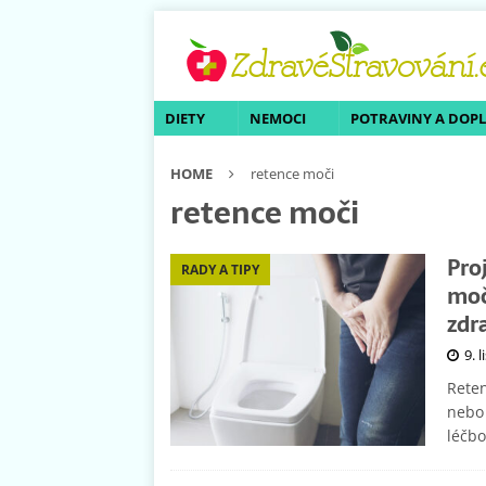
DIETY
NEMOCI
POTRAVINY A DOP
HOME
retence moči
retence moči
Pro
RADY A TIPY
moč
zdr
9. 
Reten
nebo 
léčb