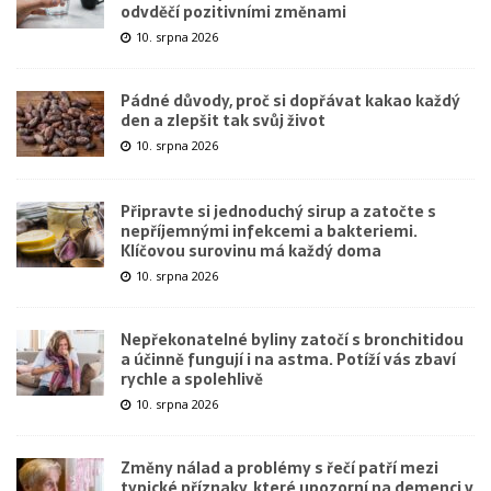
odvděčí pozitivními změnami
10. srpna 2026
Pádné důvody, proč si dopřávat kakao každý
den a zlepšit tak svůj život
10. srpna 2026
Připravte si jednoduchý sirup a zatočte s
nepříjemnými infekcemi a bakteriemi.
Klíčovou surovinu má každý doma
10. srpna 2026
Nepřekonatelné byliny zatočí s bronchitidou
a účinně fungují i na astma. Potíží vás zbaví
rychle a spolehlivě
10. srpna 2026
Změny nálad a problémy s řečí patří mezi
typické příznaky, které upozorní na demenci v