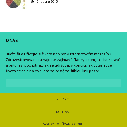
13. dubna 2015
O NÁS
Buďte fit a užívejte si života naplno! V internetovém magazínu
Zdravestravovani.eu
najdete zajímavé články o tom, jak jíst zdravě
a přitom si pochutnat, jak se udržovat v kondici, jak vytěsnit ze
života stres a na co si dát na cestě za štíhlou linií pozor.
REDAKCE
KONTAKT
ZÁSADY POUŽÍVÁNÍ COOKIES