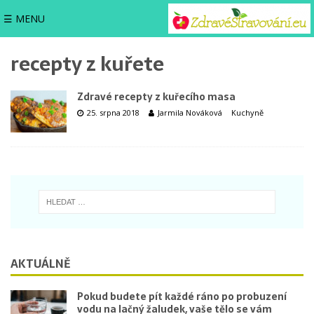
☰ MENU
recepty z kuřete
Zdravé recepty z kuřecího masa
25. srpna 2018
Jarmila Nováková
Kuchyně
AKTUÁLNĚ
Pokud budete pít každé ráno po probuzení
vodu na lačný žaludek, vaše tělo se vám