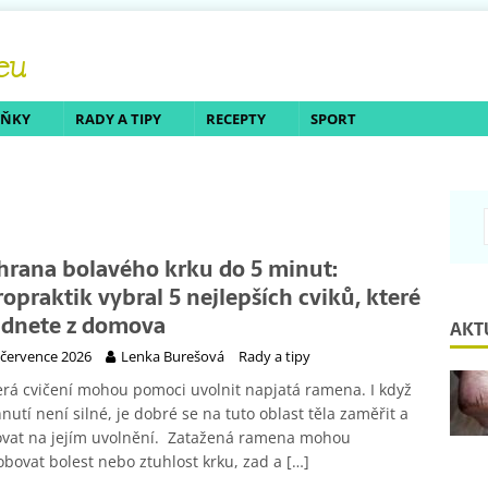
LŇKY
RADY A TIPY
RECEPTY
SPORT
hrana bolavého krku do 5 minut:
ropraktik vybral 5 nejlepších cviků, které
ádnete z domova
AKT
 července 2026
Lenka Burešová
Rady a tipy
rá cvičení mohou pomoci uvolnit napjatá ramena. I když
nutí není silné, je dobré se na tuto oblast těla zaměřit a
ovat na jejím uvolnění. Zatažená ramena mohou
bovat bolest nebo ztuhlost krku, zad a
[…]