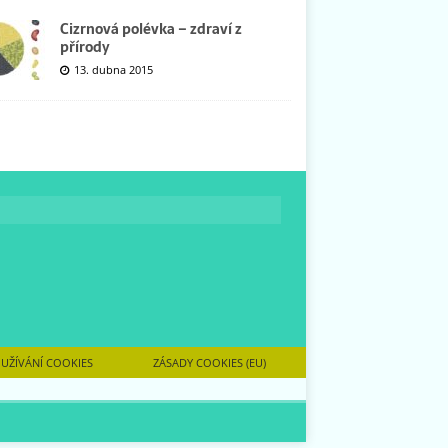
Cizrnová polévka – zdraví z
přírody
13. dubna 2015
UŽÍVÁNÍ COOKIES
ZÁSADY COOKIES (EU)