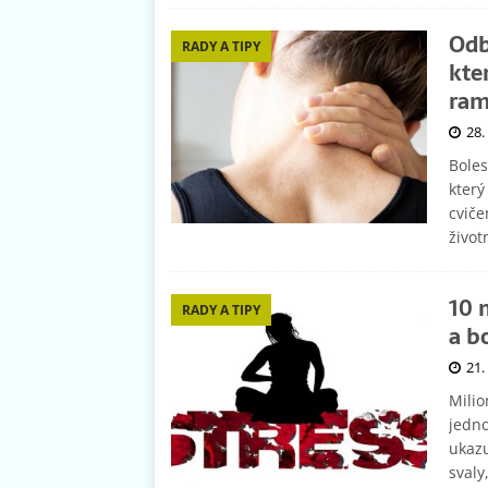
Odb
RADY A TIPY
kte
ra
28.
Boles
který
cviče
život
10 
RADY A TIPY
a b
21.
Milio
jedno
ukazu
svaly