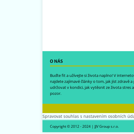
O NÁS
Buďte fit a užívejte si života naplno! V intern
najdete zajímavé články o tom, jak jíst zdravě a
udržovat v kondici, jak vytěsnit ze života stres a 
pozor.
Spravovat souhlas s nastavením osobních úd
Copyright © 2012 - 2024 | JJV Group s.r.o.