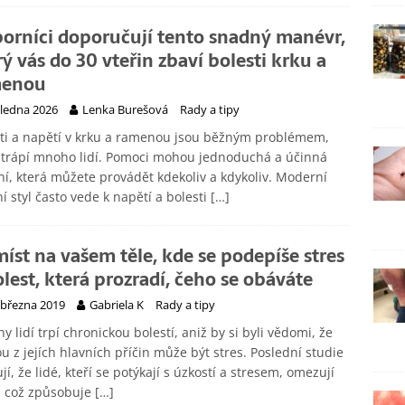
orníci doporučují tento snadný manévr,
rý vás do 30 vteřin zbaví bolesti krku a
menou
 ledna 2026
Lenka Burešová
Rady a tipy
ti a napětí v krku a ramenou jsou běžným problémem,
 trápí mnoho lidí. Pomoci mohou jednoduchá a účinná
ní, která můžete provádět kdekoliv a kdykoliv. Moderní
ní styl často vede k napětí a bolesti
[…]
míst na vašem těle, kde se podepíše stres
olest, která prozradí, čeho se obáváte
 března 2019
Gabriela K
Rady a tipy
ny lidí trpí chronickou bolestí, aniž by si byli vědomi, že
u z jejích hlavních příčin může být stres. Poslední studie
jí, že lidé, kteří se potýkají s úzkostí a stresem, omezují
, což způsobuje
[…]