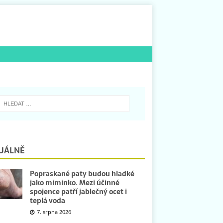
UÁLNĚ
Popraskané paty budou hladké
jako miminko. Mezi účinné
spojence patří jablečný ocet i
teplá voda
7. srpna 2026