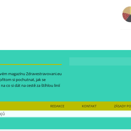
etovém magazínu
Zdravestravovani.eu
 přitom si pochutnat, jak se
na co si dát na cestě za štíhlou linií
REDAKCE
KONTAKT
ZÁSADY PO
ajů