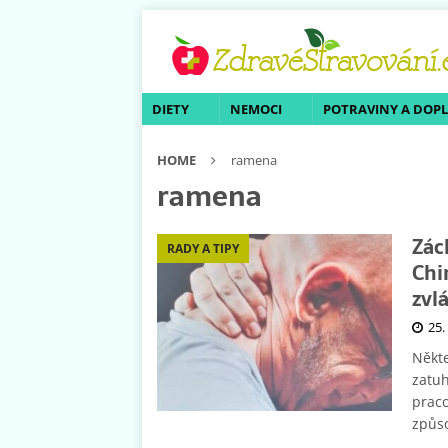
DIETY
NEMOCI
POTRAVINY A DOP
HOME
ramena
ramena
Zác
RADY A TIPY
Chi
zvl
25.
Někte
zatuh
prac
způso