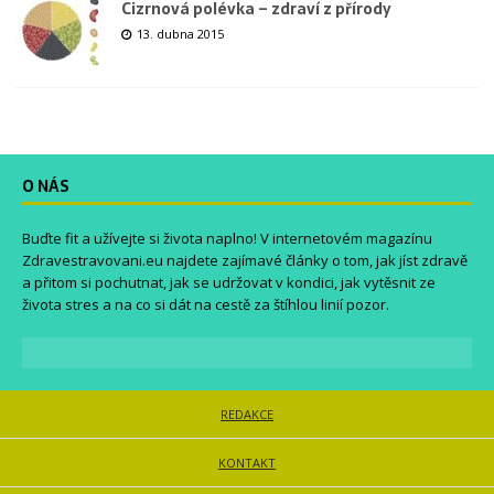
Cizrnová polévka – zdraví z přírody
13. dubna 2015
O NÁS
Buďte fit a užívejte si života naplno! V internetovém magazínu
Zdravestravovani.eu
najdete zajímavé články o tom, jak jíst zdravě
a přitom si pochutnat, jak se udržovat v kondici, jak vytěsnit ze
života stres a na co si dát na cestě za štíhlou linií pozor.
REDAKCE
KONTAKT