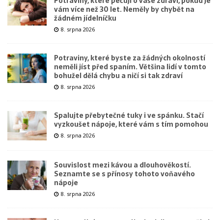
Potraviny, které pečují o vaše zdraví, pokud je
vám více než 30 let. Neměly by chybět na
žádném jídelníčku
8. srpna 2026
Potraviny, které byste za žádných okolností
neměli jíst před spaním. Většina lidí v tomto
bohužel dělá chybu a ničí si tak zdraví
8. srpna 2026
Spalujte přebytečné tuky i ve spánku. Stačí
vyzkoušet nápoje, které vám s tím pomohou
8. srpna 2026
Souvislost mezi kávou a dlouhověkostí.
Seznamte se s přínosy tohoto voňavého
nápoje
8. srpna 2026