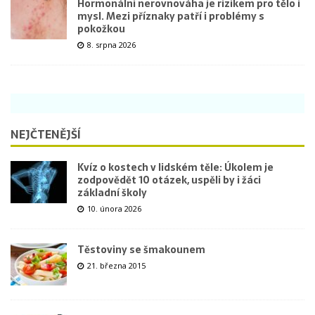
Hormonální nerovnováha je rizikem pro tělo i
mysl. Mezi příznaky patří i problémy s
pokožkou
8. srpna 2026
NEJČTENĚJŠÍ
Kvíz o kostech v lidském těle: Úkolem je
zodpovědět 10 otázek, uspěli by i žáci
základní školy
10. února 2026
Těstoviny se šmakounem
21. března 2015