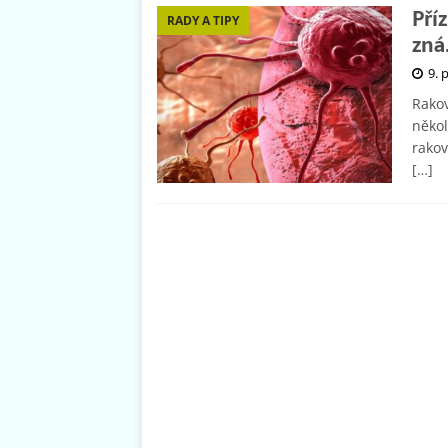
Pří
RADY A TIPY
zná
9. 
Rakov
někol
rakov
[…]