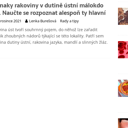
znaky rakoviny v dutině ústní málokdo
. Naučte se rozpoznat alespoň ty hlavní
prosince 2021
Lenka Burešová
Rady a tipy
ina úst tvoří souhrnný pojem, do něhož lze zařadit
ik zhoubných nádorů týkající se této lokality. Patří sem
ina dutiny ústní, rakovina jazyka, mandlí a slinných žláz.