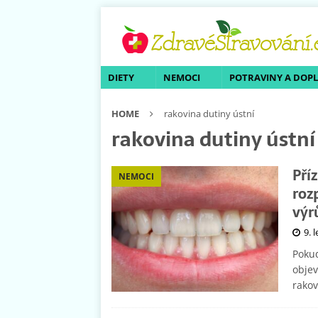
DIETY
NEMOCI
POTRAVINY A DOP
HOME
rakovina dutiny ústní
rakovina dutiny ústní
Pří
NEMOCI
roz
výr
9. 
Pokud
objev
rakov