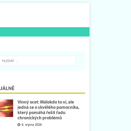
UÁLNĚ
Vinný ocet: Málokdo to ví, ale
jedná se o skvělého pomocníka,
který pomáhá řešit řadu
chronických problémů
6. srpna 2026