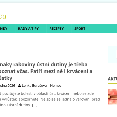
LŇKY
RADY A TIPY
RECEPTY
SPORT
znaky rakoviny ústní dutiny je třeba
poznat včas. Patří mezi ně i krvácení a
ůstky
AKT
ledna 2026
Lenka Burešová
Nemoci
 pociťujete bolesti v oblasti úst, krvácení nebo se zde
í výrůstek, zpozorněte. Nejspíše se jedná o varování před
inou ústní dutiny.
[…]