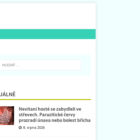
UÁLNĚ
Nevítaní hosté se zabydleli ve
střevech. Parazitické červy
prozradí únava nebo bolest břicha
8. srpna 2026