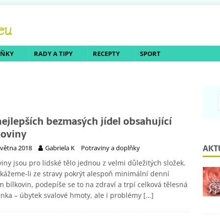
LŇKY
RADY A TIPY
RECEPTY
SPORT
nejlepších bezmasých jídel obsahující
koviny
AKT
května 2018
Gabriela K
Potraviny a doplňky
viny jsou pro lidské tělo jednou z velmi důležitých složek.
ážeme-li ze stravy pokrýt alespoň minimální denní
m bílkovin, podepíše se to na zdraví a trpí celková tělesná
nka – úbytek svalové hmoty, ale i problémy
[…]