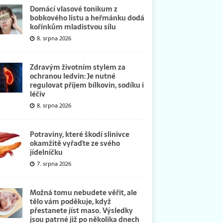
Domácí vlasové tonikum z
bobkového listu a heřmánku dodá
kořínkům mladistvou sílu
8. srpna 2026
Zdravým životním stylem za
ochranou ledvin: Je nutné
regulovat příjem bílkovin, sodíku i
léčiv
8. srpna 2026
Potraviny, které škodí slinivce
okamžitě vyřaďte ze svého
jídelníčku
7. srpna 2026
Možná tomu nebudete věřit, ale
tělo vám poděkuje, když
přestanete jíst maso. Výsledky
jsou patrné již po několika dnech