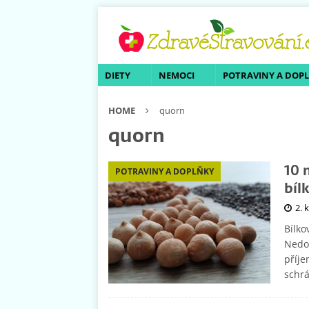
DIETY
NEMOCI
POTRAVINY A DOP
HOME
quorn
quorn
10 
POTRAVINY A DOPLŇKY
bíl
2. 
Bílko
Nedok
příje
schrá