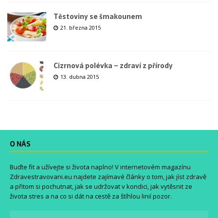
Těstoviny se šmakounem
21. března 2015
Cizrnová polévka – zdraví z přírody
13. dubna 2015
O NÁS
Buďte fit a užívejte si života naplno! V internetovém magazínu
Zdravestravovani.eu
najdete zajímavé články o tom, jak jíst zdravě
a přitom si pochutnat, jak se udržovat v kondici, jak vytěsnit ze
života stres a na co si dát na cestě za štíhlou linií pozor.