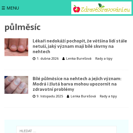
☰ MENU
půlměsíc
Lékaři nedokáží pochopit, že většina lidí stále
netuší, jaký význam mají bílé skvrny na
nehtech
1. dubna 2026
Lenka Burešová
Rady a tipy
Bílé půlměsíce na nehtech a jejich význam:
Modrá i žlutá barva mohou upozornit na
zdravotní problémy
9. listopadu 2025
Lenka Burešová
Rady a tipy