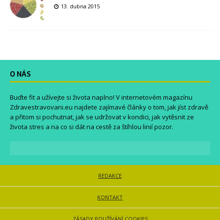
13. dubna 2015
O NÁS
Buďte fit a užívejte si života naplno! V internetovém magazínu
Zdravestravovani.eu
najdete zajímavé články o tom, jak jíst zdravě
a přitom si pochutnat, jak se udržovat v kondici, jak vytěsnit ze
života stres a na co si dát na cestě za štíhlou linií pozor.
REDAKCE
KONTAKT
ZÁSADY POUŽÍVÁNÍ COOKIES