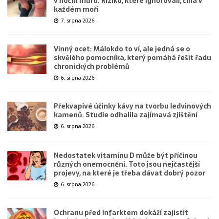
v noční můru. Riziko, které ignorovali, číhá v
každém moři
7. srpna 2026
Vinný ocet: Málokdo to ví, ale jedná se o
skvělého pomocníka, který pomáhá řešit řadu
chronických problémů
6. srpna 2026
Překvapivé účinky kávy na tvorbu ledvinových
kamenů. Studie odhalila zajímavá zjištění
6. srpna 2026
Nedostatek vitamínu D může být příčinou
různých onemocnění. Toto jsou nejčastější
projevy, na které je třeba dávat dobrý pozor
6. srpna 2026
Ochranu před infarktem dokáží zajistit