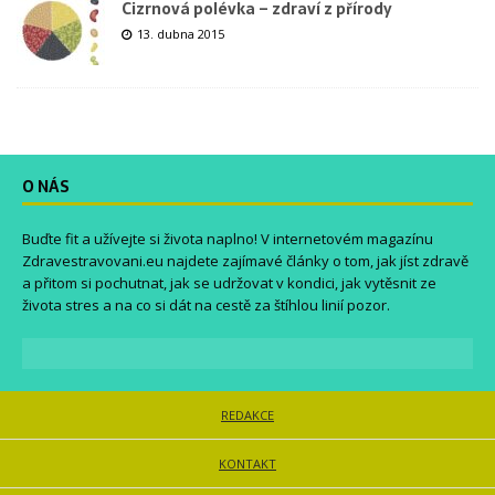
Cizrnová polévka – zdraví z přírody
13. dubna 2015
O NÁS
Buďte fit a užívejte si života naplno! V internetovém magazínu
Zdravestravovani.eu
najdete zajímavé články o tom, jak jíst zdravě
a přitom si pochutnat, jak se udržovat v kondici, jak vytěsnit ze
života stres a na co si dát na cestě za štíhlou linií pozor.
REDAKCE
KONTAKT