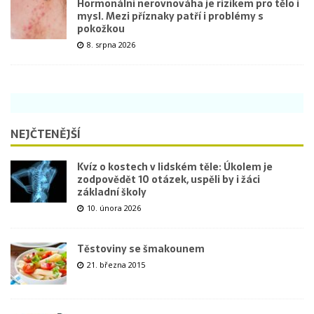
Hormonální nerovnováha je rizikem pro tělo i
mysl. Mezi příznaky patří i problémy s
pokožkou
8. srpna 2026
NEJČTENĚJŠÍ
Kvíz o kostech v lidském těle: Úkolem je
zodpovědět 10 otázek, uspěli by i žáci
základní školy
10. února 2026
Těstoviny se šmakounem
21. března 2015