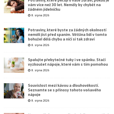
Potraviny, které pečují o vaše zdraví, pokud je
vám více než 30 let. Neměly by chybět na
žádném jídelníčku
8. srpna 2026
Potraviny, které byste za žádných okolností
neměli jíst před spaním. Většina lidí v tomto
bohužel dělá chybu a ničí si tak zdraví
8. srpna 2026
Spalujte přebytečné tuky i ve spánku. Stačí
vyzkoušet nápoje, které vám s tím pomohou
8. srpna 2026
Souvislost mezi kávou a dlouhověkostí.
Seznamte se s přínosy tohoto voňavého
nápoje
8. srpna 2026