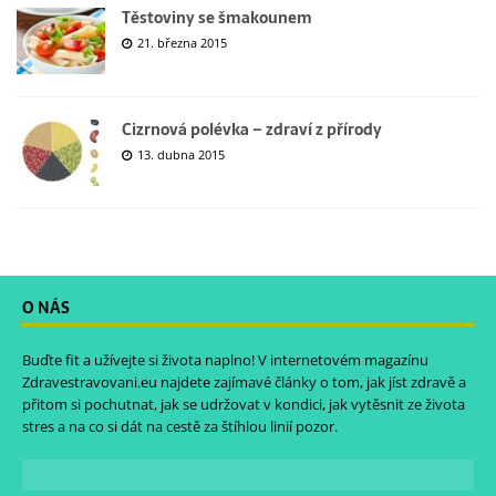
Těstoviny se šmakounem
21. března 2015
Cizrnová polévka – zdraví z přírody
13. dubna 2015
O NÁS
Buďte fit a užívejte si života naplno! V internetovém magazínu
Zdravestravovani.eu
najdete zajímavé články o tom, jak jíst zdravě a
přitom si pochutnat, jak se udržovat v kondici, jak vytěsnit ze života
stres a na co si dát na cestě za štíhlou linií pozor.