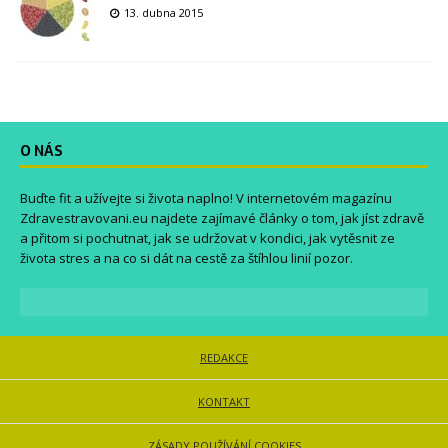
13. dubna 2015
O NÁS
Buďte fit a užívejte si života naplno! V internetovém magazínu
Zdravestravovani.eu
najdete zajímavé články o tom, jak jíst zdravě
a přitom si pochutnat, jak se udržovat v kondici, jak vytěsnit ze
života stres a na co si dát na cestě za štíhlou linií pozor.
REDAKCE
KONTAKT
ZÁSADY POUŽÍVÁNÍ COOKIES