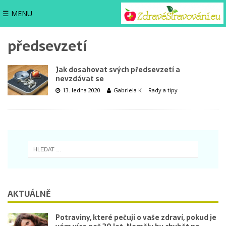
☰ MENU
předsevzetí
Jak dosahovat svých předsevzetí a
nevzdávat se
13. ledna 2020
Gabriela K
Rady a tipy
AKTUÁLNĚ
Potraviny, které pečují o vaše zdraví, pokud je