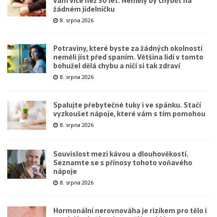
vám více než 30 let. Neměly by chybět na
žádném jídelníčku
8. srpna 2026
Potraviny, které byste za žádných okolností
neměli jíst před spaním. Většina lidí v tomto
bohužel dělá chybu a ničí si tak zdraví
8. srpna 2026
Spalujte přebytečné tuky i ve spánku. Stačí
vyzkoušet nápoje, které vám s tím pomohou
8. srpna 2026
Souvislost mezi kávou a dlouhověkostí.
Seznamte se s přínosy tohoto voňavého
nápoje
8. srpna 2026
Hormonální nerovnováha je rizikem pro tělo i