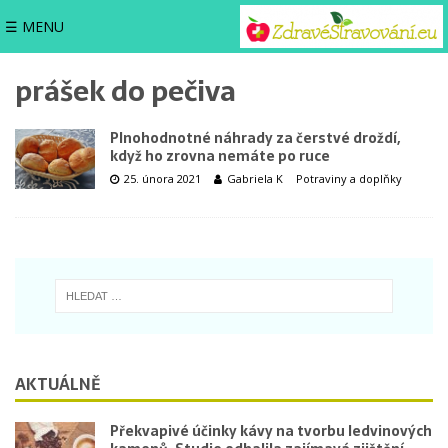
☰ MENU
prášek do pečiva
Plnohodnotné náhrady za čerstvé droždí,
když ho zrovna nemáte po ruce
25. února 2021
Gabriela K
Potraviny a doplňky
AKTUÁLNĚ
Překvapivé účinky kávy na tvorbu ledvinových