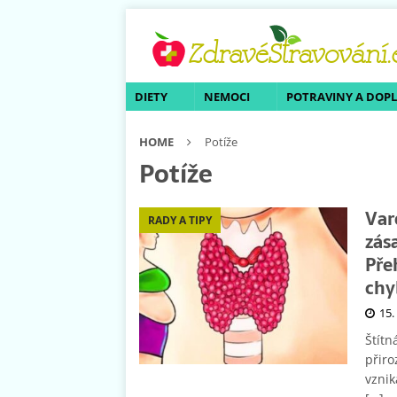
DIETY
NEMOCI
POTRAVINY A DOP
HOME
Potíže
Potíže
Var
RADY A TIPY
zás
Pře
chy
15.
Štítn
přiro
vznik