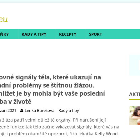
LŇKY
RADY A TIPY
RECEPTY
SPORT
ovné signály těla, které ukazují na
adní problémy se štítnou žlázou.
hlížet je by mohla být vaše poslední
AKT
ba v životě
 září 2021
Lenka Burešová
Rady a tipy
á žláza patří velmi důležité orgány. Při narušení její
zené funkce tak tělo začne vykazovat signály, které vás na
ající problém okamžitě upozorní, říká lékařka Kelly Wood.