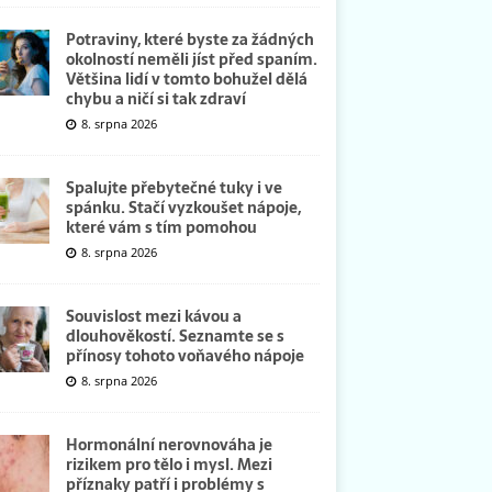
Potraviny, které byste za žádných
okolností neměli jíst před spaním.
Většina lidí v tomto bohužel dělá
chybu a ničí si tak zdraví
8. srpna 2026
Spalujte přebytečné tuky i ve
spánku. Stačí vyzkoušet nápoje,
které vám s tím pomohou
8. srpna 2026
Souvislost mezi kávou a
dlouhověkostí. Seznamte se s
přínosy tohoto voňavého nápoje
8. srpna 2026
Hormonální nerovnováha je
rizikem pro tělo i mysl. Mezi
příznaky patří i problémy s