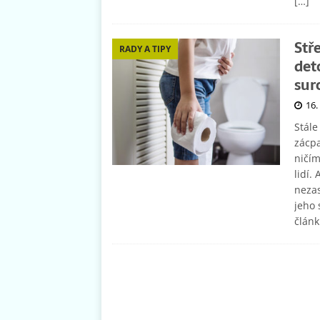
[…]
Stř
RADY A TIPY
det
sur
16.
Stále
zácpa
ničím
lidí.
nezas
jeho 
člán