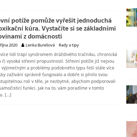
evní potíže pomůže vyřešit jednoduchá
oxikační kúra. Vystačíte si se základními
ovinami z domácnosti
 října 2020
Lenka Burešová
Rady a tipy
 více lidí trápí syndromem dráždivého tračníku, chronická
 či vysoká střevní propustností. Střevní potíže již nejsou
 výjimečným a problémy podobného typu řeší stále více
 Aby zažívání správně fungovalo a dobře si plnilo svou
tupitelnou roli v těle, je nezbytné, abychom podporovali
samočisticí funkci. Jak na to, vám poradíme v tomto
ku.
[…]