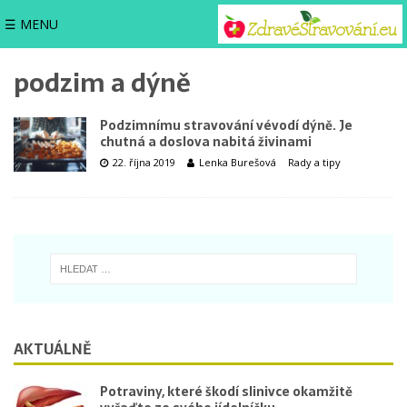
☰ MENU
podzim a dýně
Podzimnímu stravování vévodí dýně. Je
chutná a doslova nabitá živinami
22. října 2019
Lenka Burešová
Rady a tipy
AKTUÁLNĚ
Potraviny, které škodí slinivce okamžitě