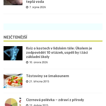
teplá voda
7. srpna 2026
NEJČTENĚJŠÍ
Kvíz o kostech v lidském těle: Úkolem je
zodpovědět 10 otázek, uspěli by i žáci
základní školy
10. února 2026
Těstoviny se šmakounem
21. března 2015
Cizrnová polévka – zdraví z přírody
13. dubna 2015