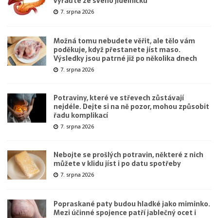
vyřaďte ze svého jídelníčku
7. srpna 2026
Možná tomu nebudete věřit, ale tělo vám
poděkuje, když přestanete jíst maso.
Výsledky jsou patrné již po několika dnech
7. srpna 2026
Potraviny, které ve střevech zůstávají
nejdéle. Dejte si na ně pozor, mohou způsobit
řadu komplikací
7. srpna 2026
Nebojte se prošlých potravin, některé z nich
můžete v klidu jíst i po datu spotřeby
7. srpna 2026
Popraskané paty budou hladké jako miminko.
Mezi účinné spojence patří jablečný ocet i