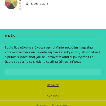
13. dubna 2015
O NÁS
Buďte fit a užívejte si života naplno! V internetovém magazínu
Zdravestravovani.eu
najdete zajímavé články o tom, jak jíst zdravě
a přitom si pochutnat, jak se udržovat v kondici, jak vytěsnit ze
života stres a na co si dát na cestě za štíhlou linií pozor.
REDAKCE
KONTAKT
ZÁSADY POUŽÍVÁNÍ COOKIES