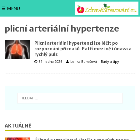
☰ MENU
plicní arteriální hypertenze
Plicní arteriální hypertenzi lze léčit po
rozpoznání příznaků. Patří mezi ně i únava a
rychlý puls
31. ledna 2026
Lenka Burešová
Rady a tipy
AKTUÁLNĚ