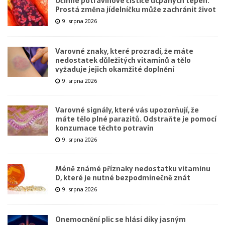
Účinné potravinové čističe ucpaných tepen.
Prostá změna jídelníčku může zachránit život
9. srpna 2026
Varovné znaky, které prozradí, že máte
nedostatek důležitých vitaminů a tělo
vyžaduje jejich okamžité doplnění
9. srpna 2026
Varovné signály, které vás upozorňují, že
máte tělo plné parazitů. Odstraňte je pomocí
konzumace těchto potravin
9. srpna 2026
Méně známé příznaky nedostatku vitaminu
D, které je nutné bezpodmínečně znát
9. srpna 2026
Onemocnění plic se hlásí díky jasným