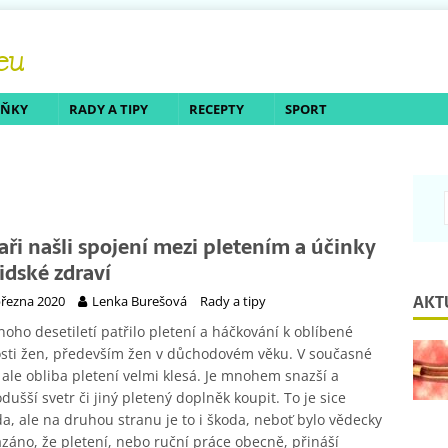
LŇKY
RADY A TIPY
RECEPTY
SPORT
aři našli spojení mezi pletením a účinky
lidské zdraví
AKT
března 2020
Lenka Burešová
Rady a tipy
oho desetiletí patřilo pletení a háčkování k oblíbené
sti žen, především žen v důchodovém věku. V současné
ale obliba pletení velmi klesá. Je mnohem snazší a
dušší svetr či jiný pletený doplněk koupit. To je sice
a, ale na druhou stranu je to i škoda, neboť bylo vědecky
záno, že pletení, nebo ruční práce obecně, přináší