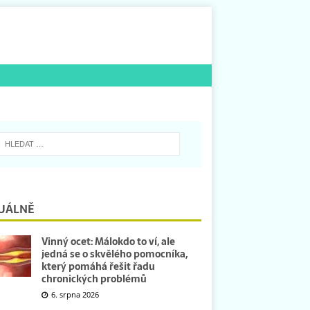
UÁLNĚ
Vinný ocet: Málokdo to ví, ale
jedná se o skvělého pomocníka,
který pomáhá řešit řadu
chronických problémů
6. srpna 2026