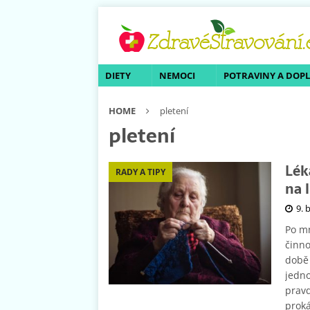
DIETY
NEMOCI
POTRAVINY A DOP
HOME
pletení
pletení
Lék
RADY A TIPY
na 
9. 
Po mn
činno
době 
jedno
pravd
proká