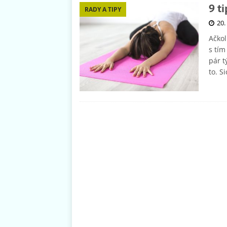
9 ti
RADY A TIPY
20.
Ačkol
s tím
pár t
to. S