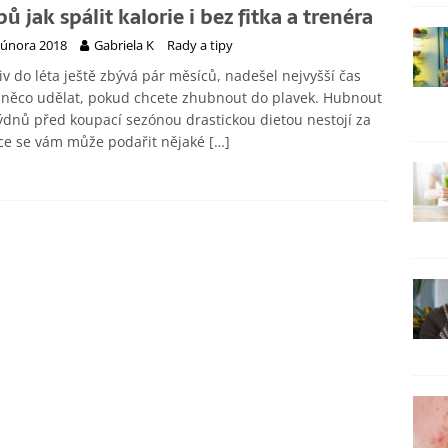
pů jak spálit kalorie i bez fitka a trenéra
 února 2018
Gabriela K
Rady a tipy
iv do léta ještě zbývá pár měsíců, nadešel nejvyšší čas
 něco udělat, pokud chcete zhubnout do plavek. Hubnout
ýdnů před koupací sezónou drastickou dietou nestojí za
ice se vám může podařit nějaké
[…]