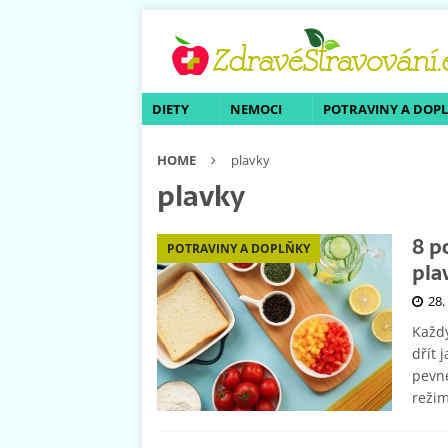
DIETY
NEMOCI
POTRAVINY A DOP
HOME
plavky
plavky
8 p
POTRAVINY A DOPLŇKY
pla
28.
Každý
dřít 
pevné
režim