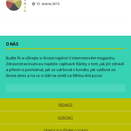
13. dubna 2015
O NÁS
Buďte fit a užívejte si života naplno! V internetovém magazínu
Zdravestravovani.eu
najdete zajímavé články o tom, jak jíst zdravě
a přitom si pochutnat, jak se udržovat v kondici, jak vytěsnit ze
života stres a na co si dát na cestě za štíhlou linií pozor.
REDAKCE
KONTAKT
ZÁSADY POUŽÍVÁNÍ COOKIES