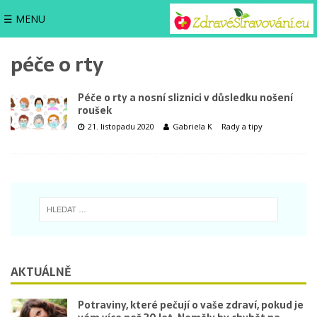
☰ MENU
péče o rty
Péče o rty a nosní sliznici v důsledku nošení
roušek
21. listopadu 2020
Gabriela K
Rady a tipy
AKTUÁLNĚ
Potraviny, které pečují o vaše zdraví, pokud je