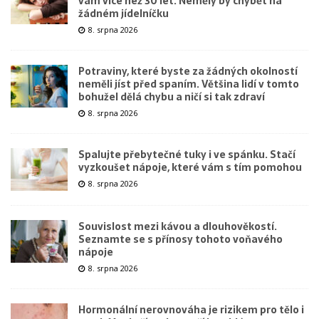
vám více než 30 let. Neměly by chybět na
žádném jídelníčku
8. srpna 2026
Potraviny, které byste za žádných okolností
neměli jíst před spaním. Většina lidí v tomto
bohužel dělá chybu a ničí si tak zdraví
8. srpna 2026
Spalujte přebytečné tuky i ve spánku. Stačí
vyzkoušet nápoje, které vám s tím pomohou
8. srpna 2026
Souvislost mezi kávou a dlouhověkostí.
Seznamte se s přínosy tohoto voňavého
nápoje
8. srpna 2026
Hormonální nerovnováha je rizikem pro tělo i