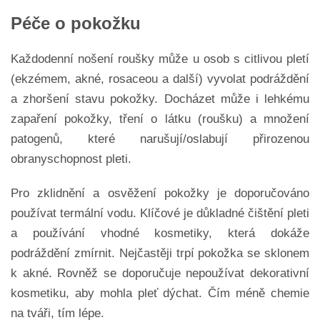
Péče o pokožku
Každodenní nošení roušky může u osob s citlivou pletí
(ekzémem, akné, rosaceou a další) vyvolat podráždění
a zhoršení stavu pokožky. Docházet může i lehkému
zapaření pokožky, tření o látku (roušku) a množení
patogenů, které narušují/oslabují přirozenou
obranyschopnost pleti.
Pro zklidnění a osvěžení pokožky je doporučováno
používat termální vodu. Klíčové je důkladné čištění pleti
a používání vhodné kosmetiky, která dokáže
podráždění zmírnit. Nejčastěji trpí pokožka se sklonem
k akné. Rovněž se doporučuje nepoužívat dekorativní
kosmetiku, aby mohla pleť dýchat. Čím méně chemie
na tváři, tím lépe.