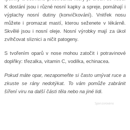
K dostání jsou i různé nosní kapky a spreje, pomáhají i
výplachy nosní dutiny (konvičkování). Vnitřek nosu
můžete i promazat mastí, kterou seženete v lékárně.
Skvělé jsou i nosní oleje. Nosní výrobky mají za úkol
zvlhčovat sliznici a ničit patogeny.
S tvořením oparů v nose mohou zatočit i potravinové
doplňky: třezalka, vitamin C, vodilka, echinacea.
Pokud máte opar, nezapomeňte si často umývat ruce a
zkuste se rány nedotýkat. To vám pomůže zabránit
šíření viru na další části těla nebo na jiné lidi.