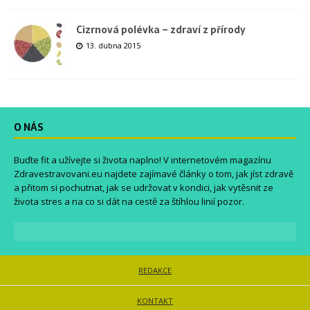
Cizrnová polévka – zdraví z přírody
13. dubna 2015
O NÁS
Buďte fit a užívejte si života naplno! V internetovém magazínu
Zdravestravovani.eu
najdete zajímavé články o tom, jak jíst zdravě
a přitom si pochutnat, jak se udržovat v kondici, jak vytěsnit ze
života stres a na co si dát na cestě za štíhlou linií pozor.
REDAKCE
KONTAKT