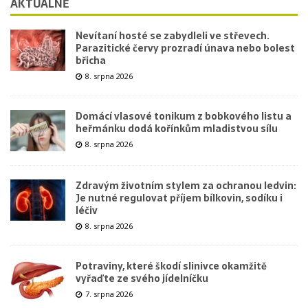
AKTUÁLNĚ
Nevítaní hosté se zabydleli ve střevech.
Parazitické červy prozradí únava nebo bolest
břicha
8. srpna 2026
Domácí vlasové tonikum z bobkového listu a
heřmánku dodá kořínkům mladistvou sílu
8. srpna 2026
Zdravým životním stylem za ochranou ledvin:
Je nutné regulovat příjem bílkovin, sodíku i
léčiv
8. srpna 2026
Potraviny, které škodí slinivce okamžitě
vyřaďte ze svého jídelníčku
7. srpna 2026