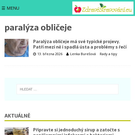
☰ MENU
paralýza obličeje
Paralýza obličeje má své typické projevy.
Patří mezi ně i spadlá ústa a problémy s řečí
13. března 2026
Lenka Burešová
Rady a tipy
AKTUÁLNĚ
Připravte si jednoduchý sirup a zatočte s