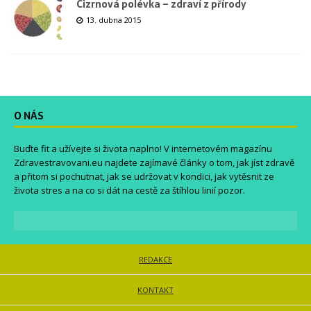
Cizrnová polévka – zdraví z přírody
13. dubna 2015
O NÁS
Buďte fit a užívejte si života naplno! V internetovém magazínu
Zdravestravovani.eu
najdete zajímavé články o tom, jak jíst zdravě
a přitom si pochutnat, jak se udržovat v kondici, jak vytěsnit ze
života stres a na co si dát na cestě za štíhlou linií pozor.
REDAKCE
KONTAKT