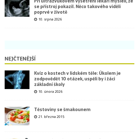
Při ultrazvukovém vyšetření lékaři mysleli, že
se přístroj pokazil. Něco takového viděli
poprvé v životě
10. srpna 2026
NEJČTENĚJŠÍ
Kvíz o kostech v lidském těle: Úkolem je
zodpovědět 10 otázek, uspěli by i žáci
základní školy
10. února 2026
Těstoviny se šmakounem
21. března 2015