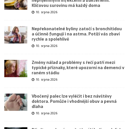
nepříjemnými infekcemi a bakteriemi.
Klíčovou surovinu má každý doma
10. srpna 2026
Nepřekonatelné byliny zatočí s bronchitidou
a účinně fungují i na astma. Potíží vás zbaví
rychle a spolehlivě
10. srpna 2026
Změny nálad a problémy s řečí patří mezi
typické příznaky, které upozorní na demenci v
raném stádiu
10. srpna 2026
Vbočený palec lze vyléčit i bez návštěvy
doktora. Pomůže i vhodnější obuv a pevná
dlaha
10. srpna 2026