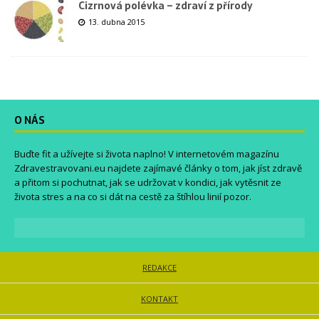
Cizrnová polévka – zdraví z přírody
13. dubna 2015
O NÁS
Buďte fit a užívejte si života naplno! V internetovém magazínu
Zdravestravovani.eu
najdete zajímavé články o tom, jak jíst zdravě
a přitom si pochutnat, jak se udržovat v kondici, jak vytěsnit ze
života stres a na co si dát na cestě za štíhlou linií pozor.
REDAKCE
KONTAKT