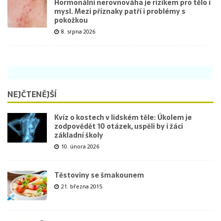
Hormonální nerovnováha je rizikem pro tělo i
mysl. Mezi příznaky patří i problémy s
pokožkou
8. srpna 2026
NEJČTENĚJŠÍ
Kvíz o kostech v lidském těle: Úkolem je
zodpovědět 10 otázek, uspěli by i žáci
základní školy
10. února 2026
Těstoviny se šmakounem
21. března 2015