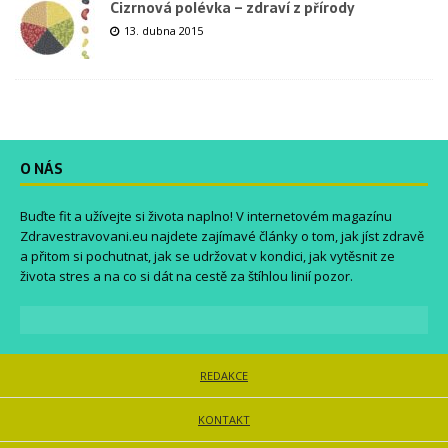
Cizrnová polévka – zdraví z přírody
13. dubna 2015
O NÁS
Buďte fit a užívejte si života naplno! V internetovém magazínu
Zdravestravovani.eu
najdete zajímavé články o tom, jak jíst zdravě
a přitom si pochutnat, jak se udržovat v kondici, jak vytěsnit ze
života stres a na co si dát na cestě za štíhlou linií pozor.
REDAKCE
KONTAKT