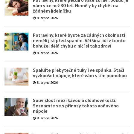
Potraviny, které pečují o vaše zdraví, pokud je
vám více než 30 let. Neměly by chybět na
žádném jídelníčku
8. srpna 2026
Potraviny, které byste za žádných okolností
neměli jíst před spaním. Většina lidí v tomto
bohužel dělá chybu a ničí si tak zdraví
8. srpna 2026
Spalujte přebytečné tuky i ve spánku. Stačí
vyzkoušet nápoje, které vám s tím pomohou
8. srpna 2026
Souvislost mezi kávou a dlouhověkostí.
Seznamte se s přínosy tohoto voňavého
nápoje
8. srpna 2026