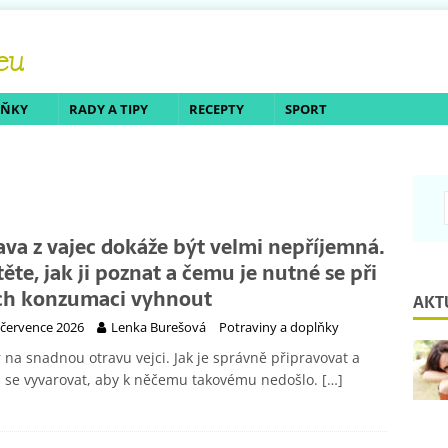
LŇKY
RADY A TIPY
RECEPTY
SPORT
ava z vajec dokáže být velmi nepříjemná.
těte, jak ji poznat a čemu je nutné se při
ich konzumaci vyhnout
AKT
 července 2026
Lenka Burešová
Potraviny a doplňky
 na snadnou otravu vejci. Jak je správně připravovat a
 se vyvarovat, aby k něčemu takovému nedošlo.
[…]