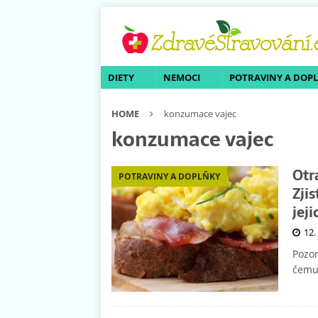
DIETY
NEMOCI
POTRAVINY A DOP
HOME
konzumace vajec
konzumace vajec
Otr
POTRAVINY A DOPLŇKY
Zjis
jej
12.
Pozor
čemu