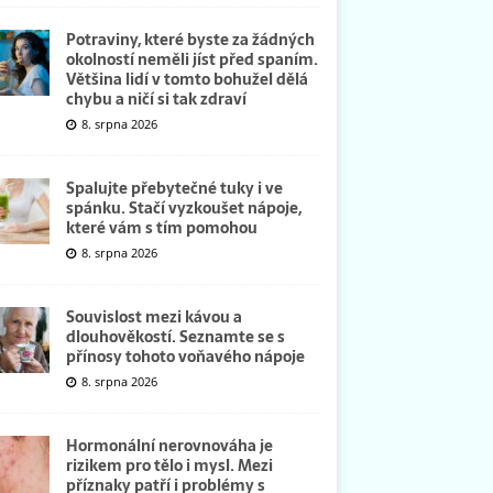
Potraviny, které byste za žádných
okolností neměli jíst před spaním.
Většina lidí v tomto bohužel dělá
chybu a ničí si tak zdraví
8. srpna 2026
Spalujte přebytečné tuky i ve
spánku. Stačí vyzkoušet nápoje,
které vám s tím pomohou
8. srpna 2026
Souvislost mezi kávou a
dlouhověkostí. Seznamte se s
přínosy tohoto voňavého nápoje
8. srpna 2026
Hormonální nerovnováha je
rizikem pro tělo i mysl. Mezi
příznaky patří i problémy s