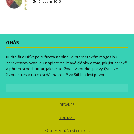
13. dubna 2015
O NÁS
Buďte fit a užívejte si života naplno! V internetovém magazínu
Zdravestravovani.eu
najdete zajímavé články o tom, jak jíst zdravě
a přitom si pochutnat, jak se udržovat v kondici, jak vytěsnit ze
života stres a na co si dát na cestě za štíhlou linií pozor.
REDAKCE
KONTAKT
ZÁSADY POUŽÍVÁNÍ COOKIES