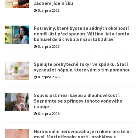
žádném jídelníčku
8. srpna 2026
Potraviny, které byste za žádných okolností
neměli jíst před spaním. Většina lidí v tomto
bohužel dělá chybu a ničí si tak zdraví
8. srpna 2026
Spalujte přebytečné tuky i ve spánku. Stačí
vyzkoušet nápoje, které vám s tím pomohou
8. srpna 2026
Souvislost mezi kávou a dlouhověkostí.
Seznamte se s přínosy tohoto voňavého
nápoje
8. srpna 2026
Hormonální nerovnováha je rizikem pro tělo i
mysl. Mezi příznaky patří i problémy s