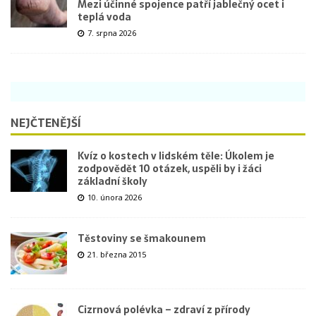
Mezi účinné spojence patří jablečný ocet i
teplá voda
7. srpna 2026
NEJČTENĚJŠÍ
Kvíz o kostech v lidském těle: Úkolem je
zodpovědět 10 otázek, uspěli by i žáci
základní školy
10. února 2026
Těstoviny se šmakounem
21. března 2015
Cizrnová polévka – zdraví z přírody