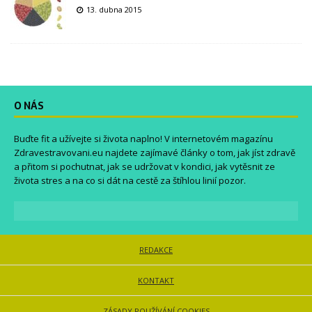
13. dubna 2015
O NÁS
Buďte fit a užívejte si života naplno! V internetovém magazínu
Zdravestravovani.eu
najdete zajímavé články o tom, jak jíst zdravě
a přitom si pochutnat, jak se udržovat v kondici, jak vytěsnit ze
života stres a na co si dát na cestě za štíhlou linií pozor.
REDAKCE
KONTAKT
ZÁSADY POUŽÍVÁNÍ COOKIES