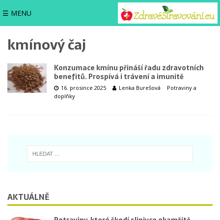
☰ MENU
kmínový čaj
Konzumace kmínu přináší řadu zdravotních
benefitů. Prospívá i trávení a imunitě
16. prosince 2025
Lenka Burešová
Potraviny a
doplňky
AKTUÁLNĚ
Potraviny, které škodí slinivce okamžitě