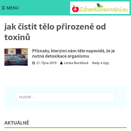
☰ MENU
jak čistit tělo přirozeně od
toxinů
Příznaky, kterými nám tělo napovídá, že je
nutná detoxikace organismu
21. října 2019
Lenka Burešová
Rady a tipy
AKTUÁLNĚ