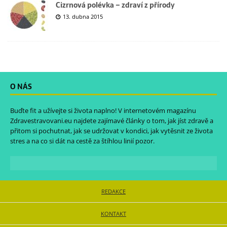
Cizrnová polévka – zdraví z přírody
13. dubna 2015
O NÁS
Buďte fit a užívejte si života naplno! V internetovém magazínu
Zdravestravovani.eu
najdete zajímavé články o tom, jak jíst zdravě a
přitom si pochutnat, jak se udržovat v kondici, jak vytěsnit ze života
stres a na co si dát na cestě za štíhlou linií pozor.
REDAKCE
KONTAKT