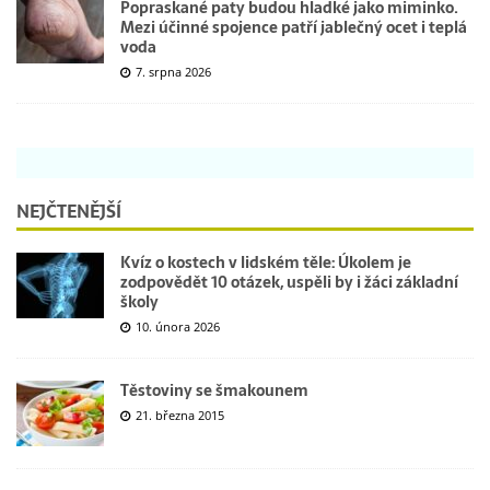
Popraskané paty budou hladké jako miminko.
Mezi účinné spojence patří jablečný ocet i teplá
voda
7. srpna 2026
NEJČTENĚJŠÍ
Kvíz o kostech v lidském těle: Úkolem je
zodpovědět 10 otázek, uspěli by i žáci základní
školy
10. února 2026
Těstoviny se šmakounem
21. března 2015