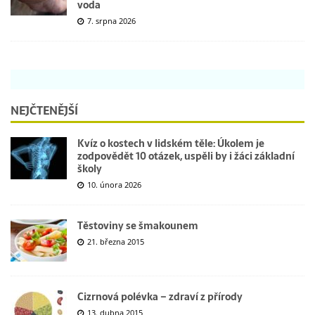
voda
7. srpna 2026
NEJČTENĚJŠÍ
Kvíz o kostech v lidském těle: Úkolem je
zodpovědět 10 otázek, uspěli by i žáci základní
školy
10. února 2026
Těstoviny se šmakounem
21. března 2015
Cizrnová polévka – zdraví z přírody
13. dubna 2015