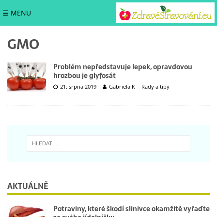
☰ MENU
GMO
Problém nepředstavuje lepek, opravdovou
hrozbou je glyfosát
21. srpna 2019
Gabriela K
Rady a tipy
AKTUÁLNĚ
Potraviny, které škodí slinivce okamžitě vyřaďte