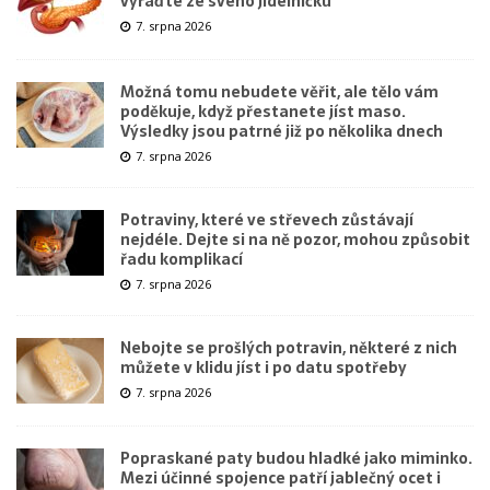
vyřaďte ze svého jídelníčku
7. srpna 2026
Možná tomu nebudete věřit, ale tělo vám
poděkuje, když přestanete jíst maso.
Výsledky jsou patrné již po několika dnech
7. srpna 2026
Potraviny, které ve střevech zůstávají
nejdéle. Dejte si na ně pozor, mohou způsobit
řadu komplikací
7. srpna 2026
Nebojte se prošlých potravin, některé z nich
můžete v klidu jíst i po datu spotřeby
7. srpna 2026
Popraskané paty budou hladké jako miminko.
Mezi účinné spojence patří jablečný ocet i