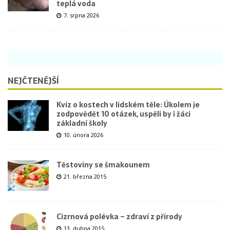
teplá voda
7. srpna 2026
NEJČTENĚJŠÍ
Kvíz o kostech v lidském těle: Úkolem je
zodpovědět 10 otázek, uspěli by i žáci
základní školy
10. února 2026
Těstoviny se šmakounem
21. března 2015
Cizrnová polévka – zdraví z přírody
13. dubna 2015