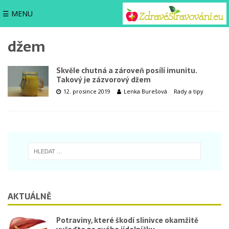
☰ MENU
džem
Skvěle chutná a zároveň posílí imunitu.
Takový je zázvorový džem
12. prosince 2019
Lenka Burešová
Rady a tipy
AKTUÁLNĚ
Potraviny, které škodí slinivce okamžitě