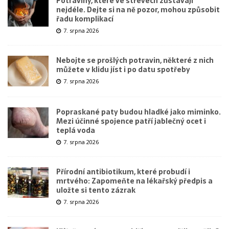
Potraviny, které ve střevech zůstávají
nejdéle. Dejte si na ně pozor, mohou způsobit
řadu komplikací
7. srpna 2026
Nebojte se prošlých potravin, některé z nich
můžete v klidu jíst i po datu spotřeby
7. srpna 2026
Popraskané paty budou hladké jako miminko.
Mezi účinné spojence patří jablečný ocet i
teplá voda
7. srpna 2026
Přírodní antibiotikum, které probudí i
mrtvého: Zapomeňte na lékařský předpis a
uložte si tento zázrak
7. srpna 2026