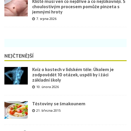
Klíště musí ven co nejdříve a co nejšikovněji. S
choulostivým procesem pomůže pinzeta s
jemnými hroty
7. srpna 2026
NEJČTENĚJŠÍ
Kvíz o kostech v lidském těle: Úkolem je
zodpovědět 10 otázek, uspěli by i žáci
základní školy
10. února 2026
Těstoviny se šmakounem
21. března 2015