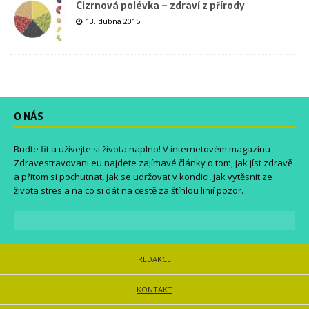
Cizrnová polévka – zdraví z přírody
13. dubna 2015
O NÁS
Buďte fit a užívejte si života naplno! V internetovém magazínu
Zdravestravovani.eu
najdete zajímavé články o tom, jak jíst zdravě
a přitom si pochutnat, jak se udržovat v kondici, jak vytěsnit ze
života stres a na co si dát na cestě za štíhlou linií pozor.
REDAKCE
KONTAKT