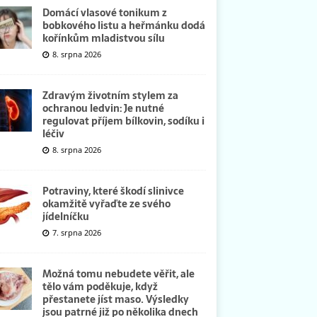
Domácí vlasové tonikum z
bobkového listu a heřmánku dodá
kořínkům mladistvou sílu
8. srpna 2026
Zdravým životním stylem za
ochranou ledvin: Je nutné
regulovat příjem bílkovin, sodíku i
léčiv
8. srpna 2026
Potraviny, které škodí slinivce
okamžitě vyřaďte ze svého
jídelníčku
7. srpna 2026
Možná tomu nebudete věřit, ale
tělo vám poděkuje, když
přestanete jíst maso. Výsledky
jsou patrné již po několika dnech