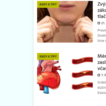
Zvýr
RADY A TIPY
zák
tla
21.
Pravi
život
linie 
Mén
RADY A TIPY
zas
vča
7. 
Srdeč
dušno
Exis