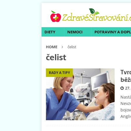
DIETY
NEMOCI
POTRAVINY A DOP
HOME
čelist
čelist
Tvrd
RADY A TIPY
běžn
27.
Nastá
Nevzd
bojo
Angli