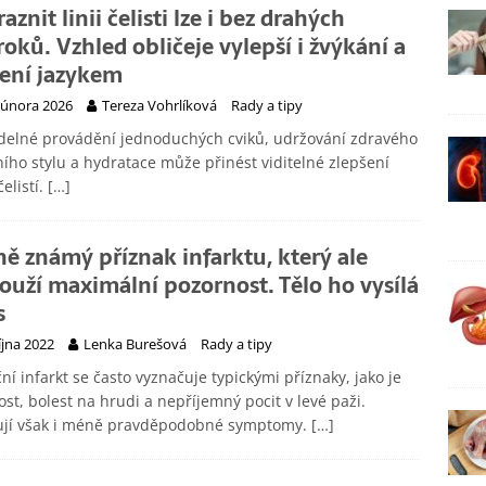
aznit linii čelisti lze i bez drahých
roků. Vzhled obličeje vylepší i žvýkání a
čení jazykem
 února 2026
Tereza Vohrlíková
Rady a tipy
delné provádění jednoduchých cviků, udržování zdravého
ního stylu a hydratace může přinést viditelné zlepšení
čelistí.
[…]
ě známý příznak infarktu, který ale
louží maximální pozornost. Tělo ho vysílá
s
října 2022
Lenka Burešová
Rady a tipy
ní infarkt se často vyznačuje typickými příznaky, jako je
st, bolest na hrudi a nepříjemný pocit v levé paži.
tují však i méně pravděpodobné symptomy.
[…]