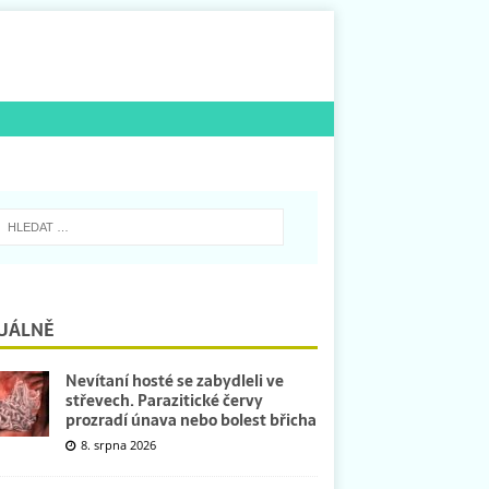
UÁLNĚ
Nevítaní hosté se zabydleli ve
střevech. Parazitické červy
prozradí únava nebo bolest břicha
8. srpna 2026