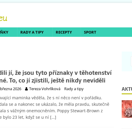
LŇKY
RADY A TIPY
RECEPTY
SPORT
ili jí, že jsou tyto příznaky v těhotenství
é. To, co jí zjistili, ještě nikdy neviděli
AKT
 března 2026
Tereza Vohrlíková
Rady a tipy
vající maminka věděla, že s ní něco není v pořádku.
ala se a nakonec se ukázalo, že měla pravdu, skutečně
vala s vážným onemocněním. Poppy Stewart-Brown z
e bylo 23 let, když se u ní
[…]