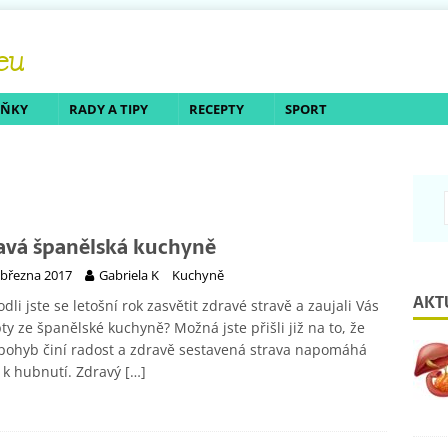
LŇKY
RADY A TIPY
RECEPTY
SPORT
avá španělská kuchyně
 března 2017
Gabriela K
Kuchyně
AKT
dli jste se letošní rok zasvětit zdravé stravě a zaujali Vás
ty ze španělské kuchyně? Možná jste přišli již na to, že
ohyb činí radost a zdravě sestavená strava napomáhá
 k hubnutí. Zdravý
[…]