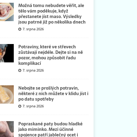
Možná tomu nebudete věřit, ale
tělo vám poděkuje, když
přestanete jíst maso. Výsledky
jsou patrné již po několika dnech
7. srpna 2026
Potraviny, které ve střevech
zůstávají nejdéle. Dejte si na ně
pozor, mohou způsobit řadu
komplikací
7. srpna 2026
Nebojte se prošlých potravin,
některé z nich můžete v klidu jíst i
po datu spotřeby
7. srpna 2026
Popraskané paty budou hladké
jako miminko. Mezi účinné
spojence patří jablečný ocet i