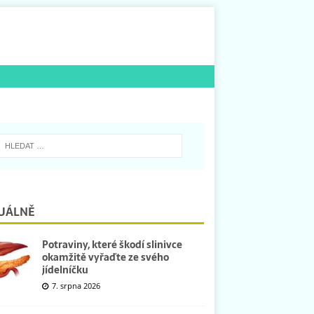
UÁLNĚ
Potraviny, které škodí slinivce
okamžitě vyřaďte ze svého
jídelníčku
7. srpna 2026