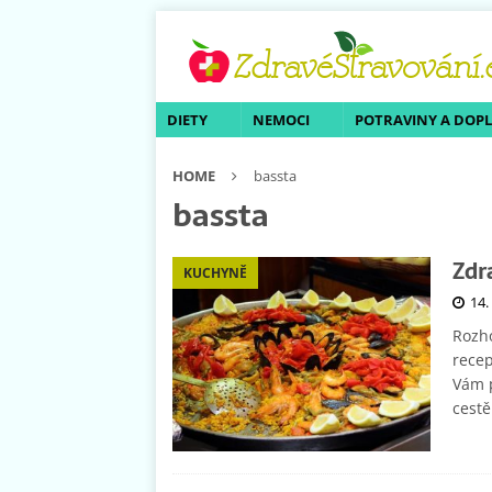
DIETY
NEMOCI
POTRAVINY A DOP
HOME
bassta
bassta
Zdr
KUCHYNĚ
14.
Rozho
recep
Vám p
cestě