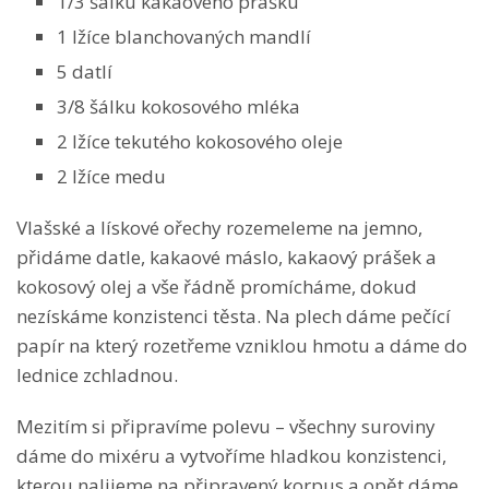
1/3 šálku kakaového prášku
1 lžíce blanchovaných mandlí
5 datlí
3/8 šálku kokosového mléka
2 lžíce tekutého kokosového oleje
2 lžíce medu
Vlašské a lískové ořechy rozemeleme na jemno,
přidáme datle, kakaové máslo, kakaový prášek a
kokosový olej a vše řádně promícháme, dokud
nezískáme konzistenci těsta. Na plech dáme pečící
papír na který rozetřeme vzniklou hmotu a dáme do
lednice zchladnou.
Mezitím si připravíme polevu – všechny suroviny
dáme do mixéru a vytvoříme hladkou konzistenci,
kterou nalijeme na připravený korpus a opět dáme