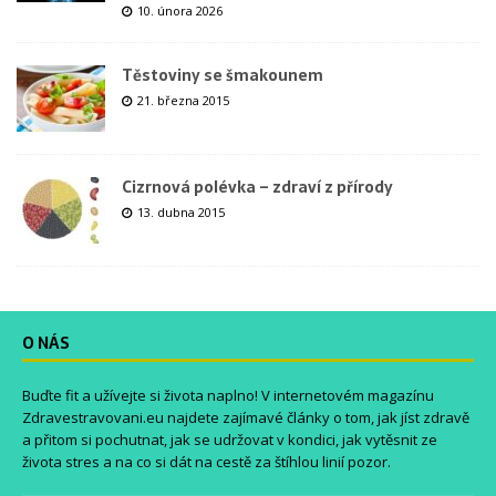
10. února 2026
Těstoviny se šmakounem
21. března 2015
Cizrnová polévka – zdraví z přírody
13. dubna 2015
O NÁS
Buďte fit a užívejte si života naplno! V internetovém magazínu
Zdravestravovani.eu
najdete zajímavé články o tom, jak jíst zdravě
a přitom si pochutnat, jak se udržovat v kondici, jak vytěsnit ze
života stres a na co si dát na cestě za štíhlou linií pozor.