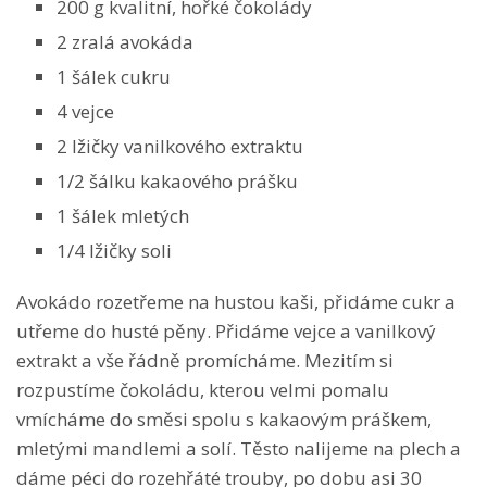
200 g kvalitní, hořké čokolády
2 zralá avokáda
1 šálek cukru
4 vejce
2 lžičky vanilkového extraktu
1/2 šálku kakaového prášku
1 šálek mletých
1/4 lžičky soli
Avokádo rozetřeme na hustou kaši, přidáme cukr a
utřeme do husté pěny. Přidáme vejce a vanilkový
extrakt a vše řádně promícháme. Mezitím si
rozpustíme čokoládu, kterou velmi pomalu
vmícháme do směsi spolu s kakaovým práškem,
mletými mandlemi a solí. Těsto nalijeme na plech a
dáme péci do rozehřáté trouby, po dobu asi 30