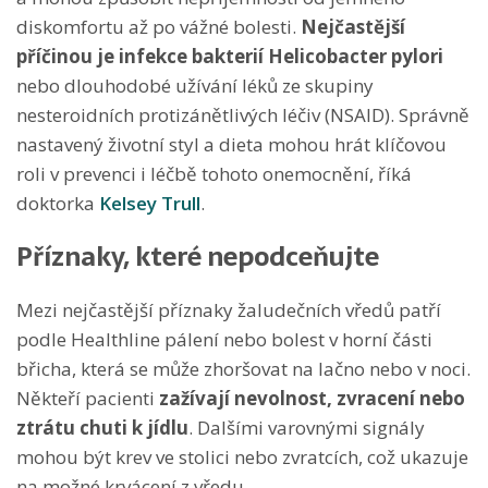
diskomfortu až po vážné bolesti.
Nejčastější
příčinou je infekce bakterií Helicobacter pylori
nebo dlouhodobé užívání léků ze skupiny
nesteroidních protizánětlivých léčiv (NSAID). Správně
nastavený životní styl a dieta mohou hrát klíčovou
roli v prevenci i léčbě tohoto onemocnění, říká
doktorka
Kelsey Trull
.
Příznaky, které nepodceňujte
Mezi nejčastější příznaky žaludečních vředů patří
podle Healthline pálení nebo bolest v horní části
břicha, která se může zhoršovat na lačno nebo v noci.
Někteří pacienti
zažívají nevolnost, zvracení nebo
ztrátu chuti k jídlu
. Dalšími varovnými signály
mohou být krev ve stolici nebo zvratcích, což ukazuje
na možné krvácení z vředu.