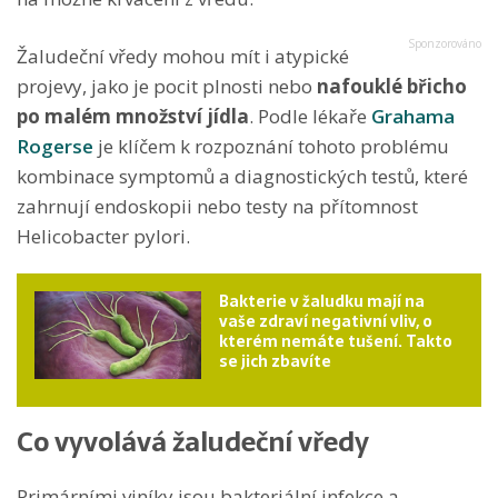
Žaludeční vředy mohou mít i atypické
projevy, jako je pocit plnosti nebo
nafouklé břicho
po malém množství jídla
. Podle lékaře
Grahama
Rogerse
je klíčem k rozpoznání tohoto problému
kombinace symptomů a diagnostických testů, které
zahrnují endoskopii nebo testy na přítomnost
Helicobacter pylori.
Bakterie v žaludku mají na
vaše zdraví negativní vliv, o
kterém nemáte tušení. Takto
se jich zbavíte
Co vyvolává žaludeční vředy
Primárními viníky jsou bakteriální infekce a