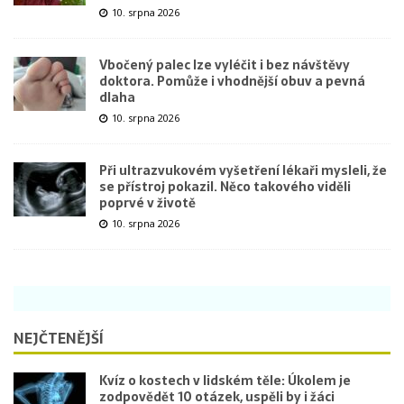
10. srpna 2026
Vbočený palec lze vyléčit i bez návštěvy
doktora. Pomůže i vhodnější obuv a pevná
dlaha
10. srpna 2026
Při ultrazvukovém vyšetření lékaři mysleli, že
se přístroj pokazil. Něco takového viděli
poprvé v životě
10. srpna 2026
NEJČTENĚJŠÍ
Kvíz o kostech v lidském těle: Úkolem je
zodpovědět 10 otázek, uspěli by i žáci