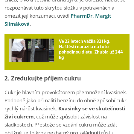
rozpoznávat tuto skrytou složku v potravinách a
omezit její konzumaci, uvádí
PharmDr. Margit
Slimáková
.
Ve 22 letech vážila 321 kg.
Naštěstí narazila na tuto
pohodlnou dietu. Zhubla už 244
kg
2. Zredukujte příjem cukru
Cukr je hlavním provokátorem přemnožení kvasinek.
Podobně jako při nalití benzínu do ohně způsobí cukr
rychlý nárůst kvasinek.
Kvasinky se ve skutečnosti
živí cukrem
, což může způsobit závislost na
sladkostech. Přestože se vzdání cukru může zdát
obtížné, je to krok nezbytný pro zvládnutí růstu