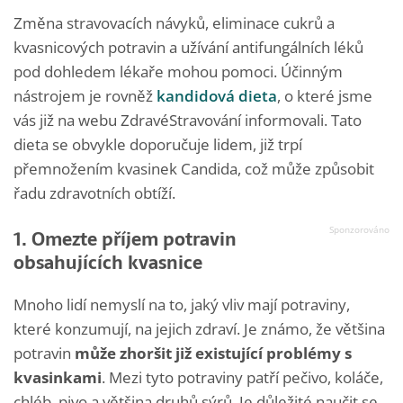
Změna stravovacích návyků, eliminace cukrů a
kvasnicových potravin a užívání antifungálních léků
pod dohledem lékaře mohou pomoci. Účinným
nástrojem je rovněž
kandidová dieta
, o které jsme
vás již na webu ZdravéStravování informovali. Tato
dieta se obvykle doporučuje lidem, již trpí
přemnožením kvasinek Candida, což může způsobit
řadu zdravotních obtíží.
1. Omezte příjem potravin
obsahujících kvasnice
Mnoho lidí nemyslí na to, jaký vliv mají potraviny,
které konzumují, na jejich zdraví. Je známo, že většina
potravin
může zhoršit již existující problémy s
kvasinkami
. Mezi tyto potraviny patří pečivo, koláče,
chléb, pivo a většina druhů sýrů. Je důležité naučit se