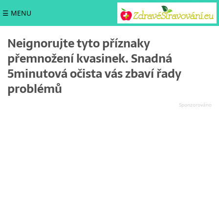
☰ MENU
Neignorujte tyto příznaky
přemnožení kvasinek. Snadná
5minutová očista vás zbaví řady
problémů