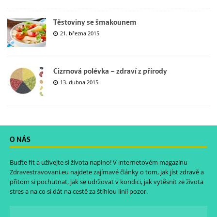
Těstoviny se šmakounem
21. března 2015
Cizrnová polévka – zdraví z přírody
13. dubna 2015
O NÁS
Buďte fit a užívejte si života naplno! V internetovém magazínu
Zdravestravovani.eu
najdete zajímavé články o tom, jak jíst zdravě a
přitom si pochutnat, jak se udržovat v kondici, jak vytěsnit ze života
stres a na co si dát na cestě za štíhlou linií pozor.