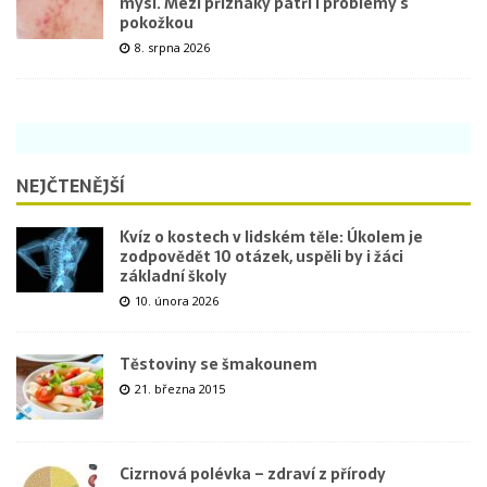
mysl. Mezi příznaky patří i problémy s
pokožkou
8. srpna 2026
NEJČTENĚJŠÍ
Kvíz o kostech v lidském těle: Úkolem je
zodpovědět 10 otázek, uspěli by i žáci
základní školy
10. února 2026
Těstoviny se šmakounem
21. března 2015
Cizrnová polévka – zdraví z přírody