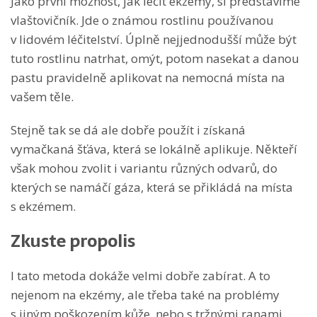
Jako první možnost, jak léčit ekzémy, si představíme
vlaštovičník. Jde o známou rostlinu používanou
v lidovém léčitelství. Úplně nejjednodušší může být
tuto rostlinu natrhat, omýt, potom nasekat a danou
pastu pravidelně aplikovat na nemocná místa na
vašem těle.
Stejně tak se dá ale dobře použít i získaná
vymačkaná šťáva, která se lokálně aplikuje. Někteří
však mohou zvolit i variantu různých odvarů, do
kterých se namáčí gáza, která se přikládá na místa
s ekzémem.
Zkuste propolis
I tato metoda dokáže velmi dobře zabírat. A to
nejenom na ekzémy, ale třeba také na problémy
s jiným poškozením kůže, nebo s tržnými ranami.