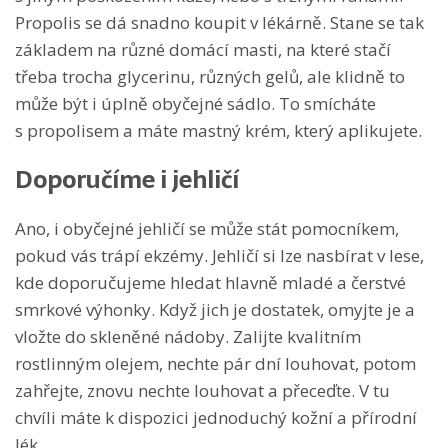
Propolis se dá snadno koupit v lékárně. Stane se tak
základem na různé domácí masti, na které stačí
třeba trocha glycerinu, různých gelů, ale klidně to
může být i úplně obyčejné sádlo. To smícháte
s propolisem a máte mastný krém, který aplikujete.
Doporučíme i jehličí
Ano, i obyčejné jehličí se může stát pomocníkem,
pokud vás trápí ekzémy. Jehličí si lze nasbírat v lese,
kde doporučujeme hledat hlavně mladé a čerstvé
smrkové výhonky. Když jich je dostatek, omyjte je a
vložte do skleněné nádoby. Zalijte kvalitním
rostlinným olejem, nechte pár dní louhovat, potom
zahřejte, znovu nechte louhovat a přeceďte. V tu
chvíli máte k dispozici jednoduchý kožní a přírodní
lék.