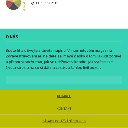
13. dubna 2015
O NÁS
Buďte fit a užívejte si života naplno! V internetovém magazínu
Zdravestravovani.eu
najdete zajímavé články o tom, jak jíst zdravě
a přitom si pochutnat, jak se udržovat v kondici, jak vytěsnit ze
života stres a na co si dát na cestě za štíhlou linií pozor.
REDAKCE
KONTAKT
ZÁSADY POUŽÍVÁNÍ COOKIES