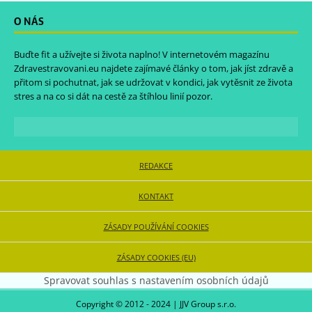
O NÁS
Buďte fit a užívejte si života naplno! V internetovém magazínu
Zdravestravovani.eu
najdete zajímavé články o tom, jak jíst zdravě a
přitom si pochutnat, jak se udržovat v kondici, jak vytěsnit ze života
stres a na co si dát na cestě za štíhlou linií pozor.
REDAKCE
KONTAKT
ZÁSADY POUŽÍVÁNÍ COOKIES
ZÁSADY COOKIES (EU)
Spravovat souhlas s nastavením osobních údajů
Copyright © 2012 - 2024 | JJV Group s.r.o.