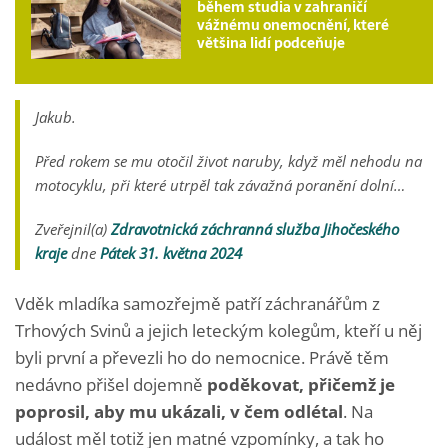
během studia v zahraničí
vážnému onemocnění, které
většina lidí podceňuje
Jakub.
Před rokem se mu otočil život naruby, když měl nehodu na
motocyklu, při které utrpěl tak závažná poranění dolní…
Zveřejnil(a)
Zdravotnická záchranná služba Jihočeského
kraje
dne
Pátek 31. května 2024
Vděk mladíka samozřejmě patří záchranářům z
Trhových Svinů a jejich leteckým kolegům, kteří u něj
byli první a převezli ho do nemocnice. Právě těm
nedávno přišel dojemně
poděkovat, přičemž je
poprosil, aby mu ukázali, v čem odlétal
. Na
událost měl totiž jen matné vzpomínky, a tak ho