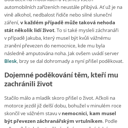
automobilních zařízeních neustále přibývá. Ať už je na
vině alkohol, nedbalost řidiče nebo silné sluneční
záření,
v každém případě může taková nehoda
stát několik lidí život
. To si také mysleli záchranáři
v případě Jakuba, který musel být kvůli vážnému
zranění převezen do nemocnice, kde mu byla
následně amputována noha. Jak ovšem uvádí server
Blesk
, brzy se dal dohromady a nyní přišel poděkovat.
Dojemné poděkování těm, kteří mu
zachránili život
Stačilo málo a mladík skoro přišel o život. Ačkoli na
motorce jezdil již delší dobu, bohužel v minulém roce
skončil ve vážném stavu v
nemocnici, kam musel
být převezen záchranářským vrtulníkem
. Podle