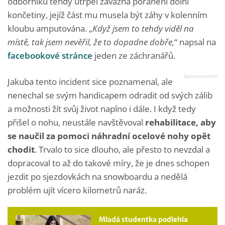
odborníků tehdy utrpěl závažná poranění dolní
končetiny, jejíž část mu musela být záhy v kolenním
kloubu amputována. „
Když jsem to tehdy viděl na
místě, tak jsem nevěřil, že to dopadne dobře,
“ napsal na
facebookové stránce
jeden ze záchranářů.
Jakuba tento incident sice poznamenal, ale
nenechal se svým handicapem odradit od svých zálib
a možnosti žít svůj život naplno i dále. I když tedy
přišel o nohu, neustále navštěvoval
rehabilitace, aby
se naučil za pomoci náhradní ocelové nohy opět
chodit
. Trvalo to sice dlouho, ale přesto to nevzdal a
dopracoval to až do takové míry, že je dnes schopen
jezdit po sjezdovkách na snowboardu a nedělá
problém ujít vícero kilometrů naráz.
Mladá studentka podlehla