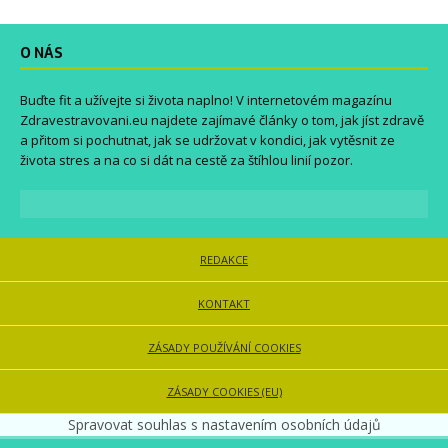
O NÁS
Buďte fit a užívejte si života naplno! V internetovém magazínu
Zdravestravovani.eu
najdete zajímavé články o tom, jak jíst zdravě
a přitom si pochutnat, jak se udržovat v kondici, jak vytěsnit ze
života stres a na co si dát na cestě za štíhlou linií pozor.
REDAKCE
KONTAKT
ZÁSADY POUŽÍVÁNÍ COOKIES
ZÁSADY COOKIES (EU)
Spravovat souhlas s nastavením osobních údajů