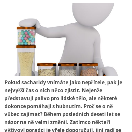
Pokud sacharidy vnímáte jako nepřítele, pak je
nejvyšší čas o nich něco zjistit. Nejenže
představují palivo pro lidské tělo, ale některé
dokonce pomáhají s hubnutím. Proč se o ně
vůbec zajímat? Během posledních deseti let se
názor na ně velmi změnil. Zatímco někteří
výživoví poradci je vřele doporučují, jiní radí se