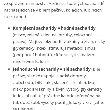
ve správném množství. A zříci se špatných sacharidů
nacházejících se v bílém pečivu, koláčích, lupíncích,
cukru apod.
Komplexní sacharidy
= hodné sacharidy
(ovoce, zelená zelenina, otruby, celozrnné
pečivo). Mají vysoký podíl vlákniny a živin, nízký
glykemický index, stimulují metabolismus
(podporují hubnutí), cítíte se sytí s malým
množstvím kalorií.
Jednoduché sacharidy
= zlé sacharidy
(bílé
pečivo, sladké nápoje, sladké dobroty
z obchodu, bílý cukr, slazené cereálie). Mají
nízký podíl vlákniny a živin, vysoký glykemický
index, obsahují prázdné kalorie (přeměna na
tuk do zásob), vysoký podíl glukózy v krvi (cítíte
se unavení).