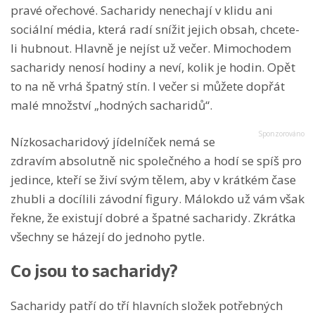
pravé ořechové. Sacharidy nenechají v klidu ani
sociální média, která radí snížit jejich obsah, chcete-
li hubnout. Hlavně je nejíst už večer. Mimochodem
sacharidy nenosí hodiny a neví, kolik je hodin. Opět
to na ně vrhá špatný stín. I večer si můžete dopřát
malé množství „hodných sacharidů“.
Nízkosacharidový jídelníček nemá se
zdravím absolutně nic společného a hodí se spíš pro
jedince, kteří se živí svým tělem, aby v krátkém čase
zhubli a docílili závodní figury. Málokdo už vám však
řekne, že existují dobré a špatné sacharidy. Zkrátka
všechny se házejí do jednoho pytle.
Co jsou to sacharidy?
Sacharidy patří do tří hlavních složek potřebných