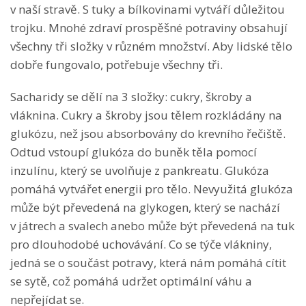
v naší stravě. S tuky a bílkovinami vytváří důležitou
trojku. Mnohé zdraví prospěšné potraviny obsahují
všechny tři složky v různém množství. Aby lidské tělo
dobře fungovalo, potřebuje všechny tři.
Sacharidy se dělí na 3 složky: cukry, škroby a
vláknina. Cukry a škroby jsou tělem rozkládány na
glukózu, než jsou absorbovány do krevního řečiště.
Odtud vstoupí glukóza do buněk těla pomocí
inzulínu, který se uvolňuje z pankreatu. Glukóza
pomáhá vytvářet energii pro tělo. Nevyužitá glukóza
může být převedená na glykogen, který se nachází
v játrech a svalech anebo může být převedená na tuk
pro dlouhodobé uchovávání. Co se týče vlákniny,
jedná se o součást potravy, která nám pomáhá cítit
se sytě, což pomáhá udržet optimální váhu a
nepřejídat se.