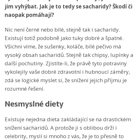
jim vyhýbat. Jak je to tedy se sacharidy? Škodí či
naopak pomáhají?
Nic není černé nebo bílé, stejně tak i sacharidy.
Existují totiž podobně jako tuky dobré a špatné.
Všichni víme, že sušenky, koláče, bílé pečivo má
vysoký obsah sacharidů. Stejně tak chipsy, lupínky a
další pochutiny. Zjistíte-li, že právě tyto potraviny
vykolejily vaše dobré zdravotní i hubnoucí záměry,
zdá se logické myslet si, že snížení jejich příjmu je
rozumné řešení.
Nesmyslné diety
Existuje nejedna dieta zakládající se na drastickém
snížení sacharidů. A protože ji s oblibou drží i
celebrity, myslí si mnoho z vás, že je to přesně to