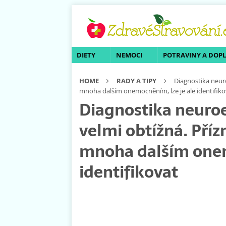
DIETY
NEMOCI
POTRAVINY A DOP
HOME
RADY A TIPY
Diagnostika neur
mnoha dalším onemocněním, lze je ale identifiko
Diagnostika neuro
velmi obtížná. Pří
mnoha dalším onem
identifikovat