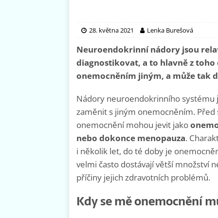
28. května 2021
Lenka Burešová
Neuroendokrinní nádory jsou relati
diagnostikovat, a to hlavně z toho
onemocněním jiným, a může tak d
Nádory neuroendokrinního systému jso
zaměnit s jiným onemocněním. Před 
onemocnění mohou jevit jako
onemoc
nebo dokonce menopauza
.
Charakt
i několik let, do té doby je onemocně
velmi často dostávají větší množství 
příčiny jejich zdravotních problémů.
Kdy se mě onemocnění mů