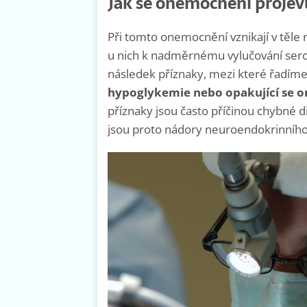
Jak se onemocnění projev
Při tomto onemocnění vznikají v těle 
u nich k nadměrnému vylučování ser
následek příznaky, mezi které řadím
hypoglykemie nebo opakující se o
příznaky jsou často příčinou chybné d
jsou proto nádory neuroendokrinníh