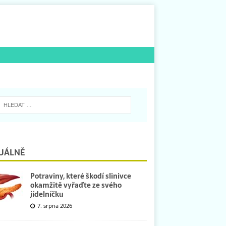
UÁLNĚ
Potraviny, které škodí slinivce
okamžitě vyřaďte ze svého
jídelníčku
7. srpna 2026