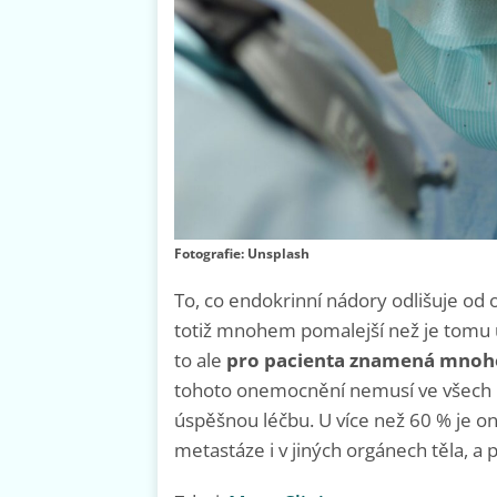
Fotografie: Unsplash
To, co endokrinní nádory odlišuje od os
totiž mnohem pomalejší než je tomu 
to ale
pro
pacienta znamená mnoh
tohoto onemocnění nemusí ve všech 
úspěšnou léčbu. U více než 60 % je o
metastáze i v jiných orgánech těla, a 