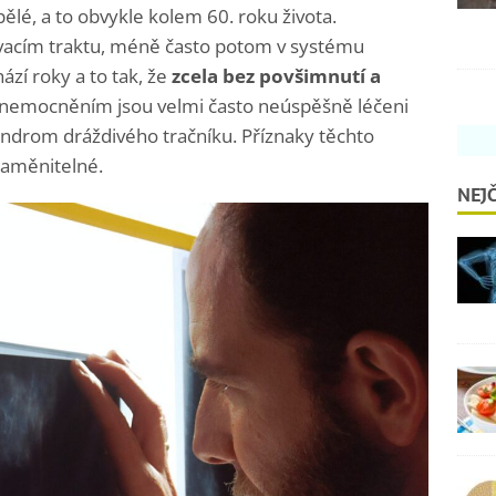
lé, a to obvykle kolem 60. roku života.
žívacím traktu, méně často potom v systému
ází roky a to tak,
že
zcela bez povšimnutí a
 onemocněním jsou velmi často neúspěšně léčeni
yndrom dráždivého tračníku. Příznaky těchto
zaměnitelné.
NEJČ