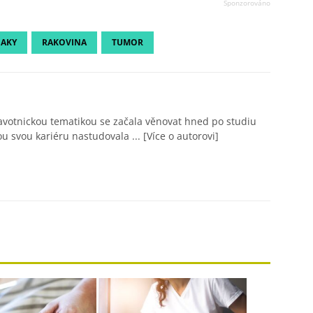
NAKY
RAKOVINA
TUMOR
avotnickou tematikou se začala věnovat hned po studiu
ou svou kariéru nastudovala ...
[Více o autorovi]