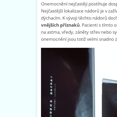
Onemocnění nejčastěji postihuje dospě
Nejčastější lokalizace nádorů je v za
dýchacím. K vývoji těchto nádorů doch
vnějších příznaků
.
Pacienti s tímto
na astma, vředy, záněty střev nebo s
onemocnění jsou totiž velmi snadno 