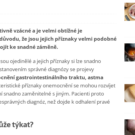
vně vzácné a je velmi obtížné je
 důvodu, že jsou jejich příznaky velmi podobné
ojít ke snadné záměně.
u ojedinělé a jejich příznaky si lze snadno
stanovením správné diagnózy se projevy
nění gastrointestinálního traktu, astma
eristické příznaky onemocnění se mohou rozvíjet
ní snadno zaměnitelné s jiným. Pacienti proto
nesprávných diagnóz, než dojde k odhalení pravé
že týkat?