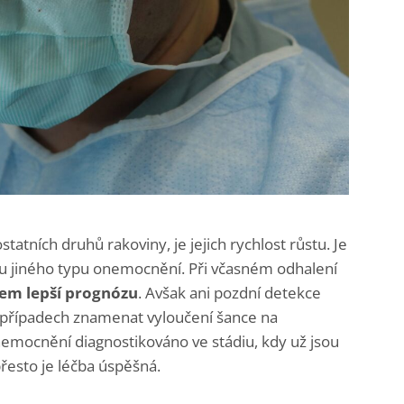
tatních druhů rakoviny, je jejich rychlost růstu. Je
u jiného typu onemocnění. Při včasném odhalení
em lepší prognózu
. Avšak a
ni pozdní detekce
případech znamenat vyloučení šance na
nemocnění diagnostikováno ve stádiu, kdy už jsou
přesto je léčba úspěšná.