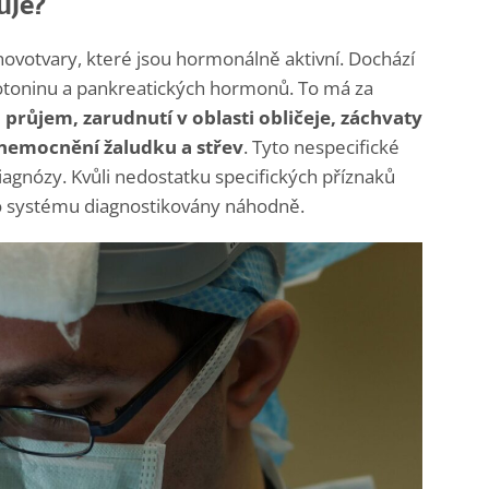
uje?
novotvary, které jsou hormonálně aktivní. Dochází
otoninu a pankreatických hormonů. To má za
e
průjem, zarudnutí v oblasti obličeje, záchvaty
nemocnění žaludku a střev
.
Tyto nespecifické
iagnózy. Kvůli nedostatku specifických příznaků
o systému diagnostikovány náhodně.