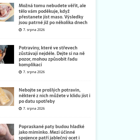
Možná tomu nebudete věřit, ale
tělo vám poděkuje, když
přestanete jíst maso. Výsledky
jsou patrné již po několika dnech
7. srpna 2026
Potraviny, které ve střevech
zůstávají nejdéle. Dejte si na ně
pozor, mohou způsobit řadu
komplikací
7. srpna 2026
Nebojte se prošlých potravin,
některé z nich můžete v klidu jíst i
po datu spotřeby
7. srpna 2026
Popraskané paty budou hladké
jako miminko. Mezi účinné
spojence patří jablečný ocet i