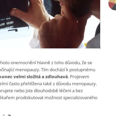
tohoto onemocnění hlavně z toho důvodu, že se
očínající menopauzy. Tím dochází k postupnému
konec velmi složitá a zdlouhavá
.
Projevem
velmi často přehlížena také z důvodu menopauzy.
rujete nebo jste dlouhodobě léčeni a bez
 lékařem prodiskutovat možnost specializovaného