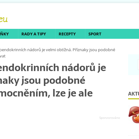
LŇKY
RADY A TIPY
RECEPTY
SPORT
oendokrinních nádorů je velmi obtížná. Příznaky jsou podobné
vat
endokrinních nádorů je
znaky jsou podobné
ocněním, lze je ale
AKT