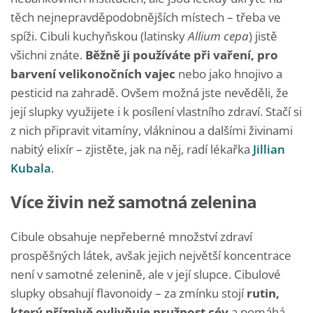
těch nejnepravděpodobnějších místech – třeba ve
spíži. Cibuli kuchyňskou (latinsky
Allium cepa
) jistě
všichni znáte.
Běžně ji používáte při vaření, pro
barvení velikonočních vajec
nebo jako hnojivo a
pesticid na zahradě. Ovšem možná jste nevěděli, že
její slupky využijete i k posílení vlastního zdraví. Stačí si
z nich připravit vitamíny, vlákninou a dalšími živinami
nabitý elixír – zjistěte, jak na něj, radí lékařka
Jillian
Kubala
.
Více živin než samotná zelenina
Cibule obsahuje nepřeberné množství zdraví
prospěšných látek, avšak jejich největší koncentrace
není v samotné zelenině, ale v její slupce. Cibulové
slupky obsahují flavonoidy – za zmínku stojí
rutin,
který příznivě ovlivňuje pružnost cév
a pomáhá