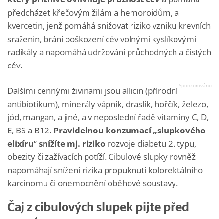
předcházet křečovým žilám a hemoroidům, a
kvercetin, jenž pomáhá snižovat riziko vzniku krevních
sraženin, brání poškození cév volnými kyslíkovými
radikály a napomáhá udržování průchodných a čistých
cév.
Dalšími cennými živinami jsou allicin (přírodní
antibiotikum), minerály vápník, draslík, hořčík, železo,
jód, mangan, a jiné, a v neposlední řadě vitamíny C, D,
E, B6 a B12.
Pravidelnou konzumací „slupkového
elixíru
“
snížíte mj. riziko
rozvoje diabetu 2. typu,
obezity či zažívacích potíží. Cibulové slupky rovněž
napomáhají snížení rizika propuknutí kolorektálního
karcinomu či onemocnění oběhové soustavy.
Čaj z cibulových slupek pijte před