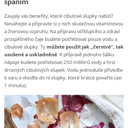
spaním
Zaujaly vás benefity, které cibulové slupky nabízí?
Neváhejte a připravte si z nich skutečnou vitamínovou
a živinovou vzpruhu. Na přípravu očišťujícího a zdraví
prospěšného čaje budete potřebovat pouze vodu a
cibulové slupky. Ty
můžete
použít jak „čerstvé“, tak
usušené a uskladněné
. K přípravě jednoho šálku
nápoje budete potřebovat 250 mililitrů vody a hrst
drcených cibulových slupek. Vodu jednoduše přiveďte
k varu a vhoďte do ní slupky, které krátce povařte (asi
1 minutu).