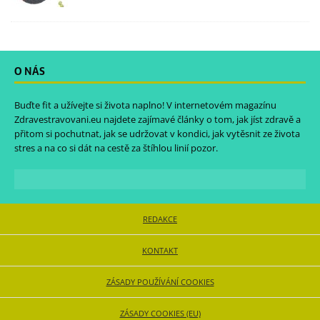
O NÁS
Buďte fit a užívejte si života naplno! V internetovém magazínu
Zdravestravovani.eu
najdete zajímavé články o tom, jak jíst zdravě a
přitom si pochutnat, jak se udržovat v kondici, jak vytěsnit ze života
stres a na co si dát na cestě za štíhlou linií pozor.
REDAKCE
KONTAKT
ZÁSADY POUŽÍVÁNÍ COOKIES
ZÁSADY COOKIES (EU)