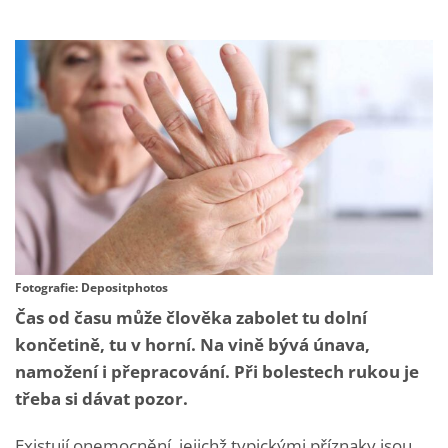
Fotografie: Depositphotos
Čas od času může člověka zabolet tu dolní
končetině, tu v horní. Na vině bývá únava,
namožení i přepracování. Při bolestech rukou je
třeba si dávat pozor.
Existují onemocnění, jejichž typickými příznaky jsou