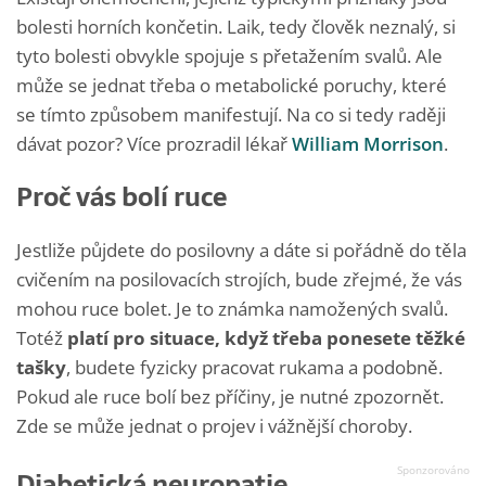
bolesti horních končetin. Laik, tedy člověk neznalý, si
tyto bolesti obvykle spojuje s přetažením svalů. Ale
může se jednat třeba o metabolické poruchy, které
se tímto způsobem manifestují. Na co si tedy raději
dávat pozor? Více prozradil lékař
William Morrison
.
Proč vás bolí ruce
Jestliže půjdete do posilovny a dáte si pořádně do těla
cvičením na posilovacích strojích, bude zřejmé, že vás
mohou ruce bolet. Je to známka namožených svalů.
Totéž
platí pro situace, když třeba ponesete těžké
tašky
, budete fyzicky pracovat rukama a podobně.
Pokud ale ruce bolí bez příčiny, je nutné zpozornět.
Zde se může jednat o projev i vážnější choroby.
Diabetická neuropatie