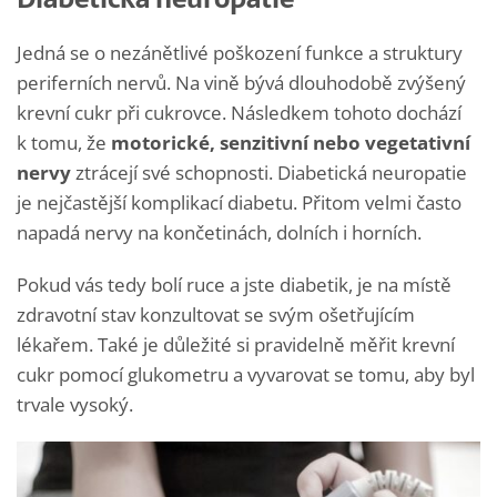
Jedná se o nezánětlivé poškození funkce a struktury
periferních nervů. Na vině bývá dlouhodobě zvýšený
krevní cukr při cukrovce. Následkem tohoto dochází
k tomu, že
motorické, senzitivní nebo vegetativní
nervy
ztrácejí své schopnosti. Diabetická neuropatie
je nejčastější komplikací diabetu. Přitom velmi často
napadá nervy na končetinách, dolních i horních.
Pokud vás tedy bolí ruce a jste diabetik, je na místě
zdravotní stav konzultovat se svým ošetřujícím
lékařem. Také je důležité si pravidelně měřit krevní
cukr pomocí glukometru a vyvarovat se tomu, aby byl
trvale vysoký.