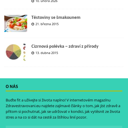
10. února 2026
Těstoviny se šmakounem
21. března 2015
Cizrnová polévka – zdraví z přírody
13. dubna 2015
O NÁS
Buďte fit a užívejte si života naplno! V internetovém magazínu
Zdravestravovani.eu
najdete zajímavé články o tom, jak jíst zdravě a
přitom si pochutnat, jak se udržovat v kondici, jak vytěsnit ze života
stres a na co si dát na cestě za štíhlou linií pozor.