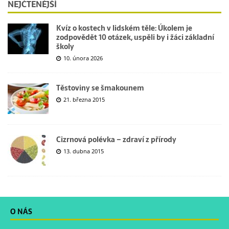
NEJČTENĚJŠÍ
Kvíz o kostech v lidském těle: Úkolem je
zodpovědět 10 otázek, uspěli by i žáci základní
školy
10. února 2026
Těstoviny se šmakounem
21. března 2015
Cizrnová polévka – zdraví z přírody
13. dubna 2015
O NÁS