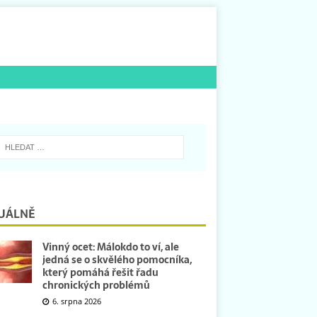
UÁLNĚ
Vinný ocet: Málokdo to ví, ale
jedná se o skvělého pomocníka,
který pomáhá řešit řadu
chronických problémů
6. srpna 2026