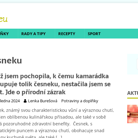
LŇKY
RADY A TIPY
RECEPTY
SPORT
esneku
ž jsem pochopila, k čemu kamarádka
upuje tolik česneku, nestačila jsem se
t. Jde o přírodní zázrak
AKT
 ledna 2024
Lenka Burešová
Potraviny a doplňky
k, známý svou charakteristickou vůní a výraznou chutí,
jen oblíbenou kulinářskou přísadou, ale také v sobě
á pozoruhodné zdravotní benefity. Česnek, s
atickým puncem a výraznou chutí, obohacuje snad
ny kuchyně světa, ale také
[…]